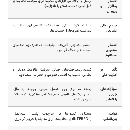
انتشار
ارسال یا ایجاد نرم‌افزارهای مخرب برای سرقت، تخریب یا
بدافزار و
قفل‌کردن داده‌ها (مثل باج‌افزارها).
ویروس
جرایم مالی
سرقت کارت بانکی، فیشینگ، کلاهبرداری اینترنتی،
اینترنتی
برداشت غیرمجاز از حساب‌ها.
انتشار
انتشار تصاویر، فایل‌ها، تبلیغات کلاهبرداری، محتوای
محتوای
مجرمانه یا خلاف قوانین.
غیرقانونی
تأثیر بر
تهدید زیرساخت‌های حیاتی، سرقت اطلاعات دولتی و
امنیت ملی
نظامی، آسیب به اعتماد عمومی و خطرات اقتصادی.
مجازات‌های
بسته به نوع جرم؛ شامل حبس، جریمه، رد مال،
جرایم
محرومیت‌های قانونی و مجازات‌های سنگین‌تر در حملات
رایانه‌ای
سازمان‌یافته.
قوانین
همکاری کشورها در چارچوب پلیس بین‌الملل
بین‌المللی
(INTERPOL) و اتحادیه‌ها برای مقابله با جرایم فرامرزی.