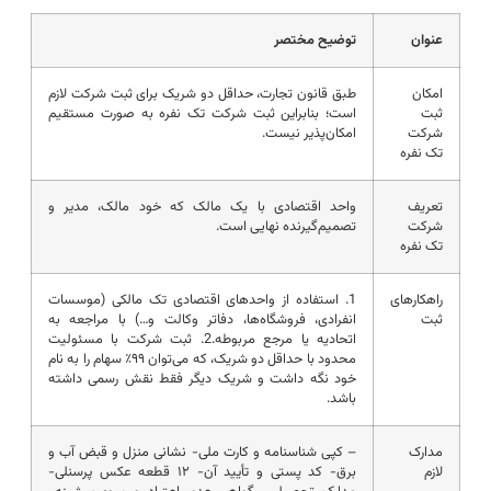
عنوان
توضیح مختصر
امکان
طبق قانون تجارت، حداقل دو شریک برای ثبت شرکت لازم
ثبت
است؛ بنابراین ثبت شرکت تک نفره به صورت مستقیم
شرکت
امکان‌پذیر نیست.
تک نفره
تعریف
واحد اقتصادی با یک مالک که خود مالک، مدیر و
شرکت
تصمیم‌گیرنده نهایی است.
تک نفره
راهکارهای
1. استفاده از واحدهای اقتصادی تک مالکی (موسسات
ثبت
انفرادی، فروشگاه‌ها، دفاتر وکالت و…) با مراجعه به
اتحادیه یا مرجع مربوطه.2. ثبت شرکت با مسئولیت
محدود با حداقل دو شریک، که می‌توان ۹۹٪ سهام را به نام
خود نگه داشت و شریک دیگر فقط نقش رسمی داشته
باشد.
مدارک
– کپی شناسنامه و کارت ملی- نشانی منزل و قبض آب و
لازم
برق- کد پستی و تأیید آن- ۱۲ قطعه عکس پرسنلی-