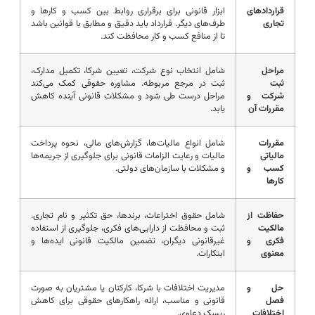
قراردادهای
ابزار قانونی برای برقراری روابط بین کسب و کارها و
تجاری
طرف‌های دیگر. قرارداد باید دقیق و مطابق با قوانین باشد
تا از منافع کسب و کار محافظت کند.
مراحل
شامل انتخاب نوع شرکت، تعیین شرکا، تکمیل مدارک،
ثبت
ثبت در مرجع مربوطه. مشاوره حقوقی کمک می‌کند
شرکت و
مراحل درست طی شود و مشکلات قانونی آینده کاهش
مقررات آن
یابد.
مقررات
شامل انواع مالیات‌ها، گزارش‌های مالی، نحوه پرداخت
مالیاتی
مالیات و رعایت الزامات قانونی برای جلوگیری از جریمه‌ها
کسب و
و مشکلات با سازمان‌های دولتی.
کارها
حفاظت از
شامل حقوق اختراعات، برندها، حق تکثیر و نام تجاری.
مالکیت
ثبت و محافظت از دارایی‌های فکری، جلوگیری از استفاده
فکری و
غیرقانونی دیگران، تضمین مالکیت قانونی ایده‌ها و
معنوی
ابتکارات.
حل و
مدیریت اختلافات با شرکا، کارکنان یا مشتریان به صورت
فصل
قانونی و مناسب، ارائه راهکارهای حقوقی برای کاهش
اختلافات
ریسک دعاوی.