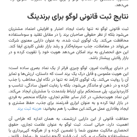
می‌دهد.
نتایج ثبت قانونی لوگو برای برندینگ
ثبت قانونی لوگو نه تنها باعث ایجاد اعتبار و افزایش اعتماد مشتریان
می‌شود بلکه از نظر حقوقی صاحبان برند را در مقابل تقلید و سوءاستفاده
محافظت می‌کند. یک لوگوی ثبت شده، به عنوان دارایی معنوی شرکت
می‌تواند در معاملات، جذب سرمایه‌گذار و رشد بازار نقش کلیدی ایفا کند.
این حق انحصاری به برند امکان می‌دهد هویت خود را تقویت کرده و در
بازار رقابتی پیشتاز باشد.
در دنیای پررقابت امروز، لوگو چیزی فراتر از یک نماد بصری ساده است؛
این هویت ملموس و قابل درک یک برند است که داستان، ارزش‌ها و تمایز
آن را روایت می‌کند. یک لوگوی کارآمد نه تنها در نگاه اول مخاطب را جذب
کرده و در ذهن او ماندگار می‌شود، بلکه با رعایت اصول سادگی، تناسب و
کاربردپذیری، پلی مستحکم برای ارتباط بلندمدت با مشتریان ایجاد می‌کند.
این نماد هویت‌بخش، در کنار سایر علائم تجاری، جایگاه منحصر به فردی
در بازار ایفا کرده و به عنوان ابزاری قدرتمند برای جذب، حفظ مشتری و
ایجاد وفاداری عمل می‌کند.
این مطلب را هم بخوانید:
هزینه ثبت برند
حفاظت قانونی از این دارایی ارزشمند، به همان اندازه که طراحی آن
اهمیت دارد، حیاتی است. ثبت لوگو به عنوان علامت تجاری، حقوق
انحصاری مالکیت معنوی شما را تضمین کرده و از هرگونه کپی‌برداری یا
سوءاستفاده جلوگیری می‌کند. این فرایند اگرچه نیازمند طی مراحلی قانونی