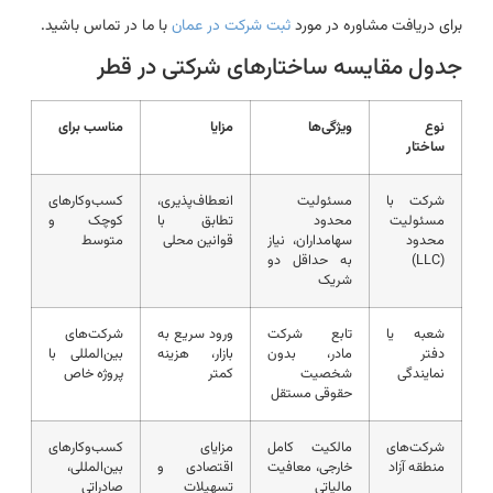
برای دریافت مشاوره در مورد
ثبت شرکت در عمان
با ما در تماس باشید.
جدول مقایسه ساختارهای شرکتی در قطر
نوع
ویژگی‌ها
مزایا
مناسب برای
ساختار
شرکت با
مسئولیت
انعطاف‌پذیری،
کسب‌وکارهای
مسئولیت
محدود
تطابق با
کوچک و
محدود
سهامداران، نیاز
قوانین محلی
متوسط
(LLC)
به حداقل دو
شریک
شعبه یا
تابع شرکت
ورود سریع به
شرکت‌های
دفتر
مادر، بدون
بازار، هزینه
بین‌المللی با
نمایندگی
شخصیت
کمتر
پروژه خاص
حقوقی مستقل
شرکت‌های
مالکیت کامل
مزایای
کسب‌وکارهای
منطقه آزاد
خارجی، معافیت
اقتصادی و
بین‌المللی،
مالیاتی
تسهیلات
صادراتی