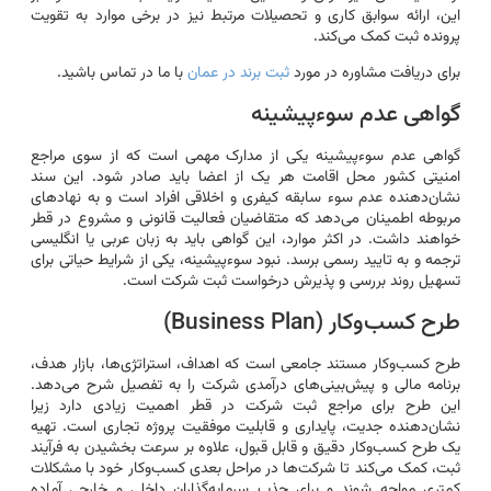
این، ارائه سوابق کاری و تحصیلات مرتبط نیز در برخی موارد به تقویت
پرونده ثبت کمک می‌کند.
برای دریافت مشاوره در مورد
ثبت برند در عمان
با ما در تماس باشید.
گواهی عدم سوءپیشینه
گواهی عدم سوءپیشینه یکی از مدارک مهمی است که از سوی مراجع
امنیتی کشور محل اقامت هر یک از اعضا باید صادر شود. این سند
نشان‌دهنده عدم سوء سابقه کیفری و اخلاقی افراد است و به نهادهای
مربوطه اطمینان می‌دهد که متقاضیان فعالیت قانونی و مشروع در قطر
خواهند داشت. در اکثر موارد، این گواهی باید به زبان عربی یا انگلیسی
ترجمه و به تایید رسمی برسد. نبود سوءپیشینه، یکی از شرایط حیاتی برای
تسهیل روند بررسی و پذیرش درخواست ثبت شرکت است.
طرح کسب‌وکار (Business Plan)
طرح کسب‌وکار مستند جامعی است که اهداف، استراتژی‌ها، بازار هدف،
برنامه مالی و پیش‌بینی‌های درآمدی شرکت را به تفصیل شرح می‌دهد.
این طرح برای مراجع ثبت شرکت در قطر اهمیت زیادی دارد زیرا
نشان‌دهنده جدیت، پایداری و قابلیت موفقیت پروژه تجاری است. تهیه
یک طرح کسب‌وکار دقیق و قابل قبول، علاوه بر سرعت بخشیدن به فرآیند
ثبت، کمک می‌کند تا شرکت‌ها در مراحل بعدی کسب‌وکار خود با مشکلات
کمتری مواجه شوند و برای جذب سرمایه‌گذاران داخلی و خارجی آماده