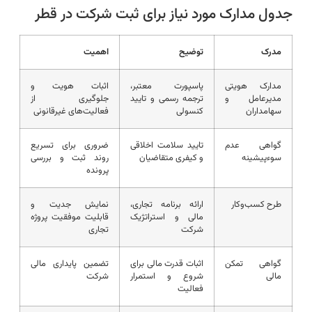
جدول مدارک مورد نیاز برای ثبت شرکت در قطر
مدرک
توضیح
اهمیت
مدارک هویتی
پاسپورت معتبر،
اثبات هویت و
مدیرعامل و
ترجمه رسمی و تایید
جلوگیری از
سهامداران
کنسولی
فعالیت‌های غیرقانونی
گواهی عدم
تایید سلامت اخلاقی
ضروری برای تسریع
سوءپیشینه
و کیفری متقاضیان
روند ثبت و بررسی
پرونده
طرح کسب‌وکار
ارائه برنامه تجاری،
نمایش جدیت و
مالی و استراتژیک
قابلیت موفقیت پروژه
شرکت
تجاری
گواهی تمکن
اثبات قدرت مالی برای
تضمین پایداری مالی
مالی
شروع و استمرار
شرکت
فعالیت