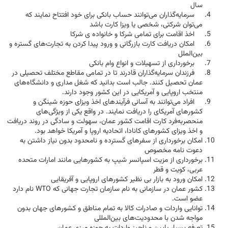
سال
سرمایه‌گذاران می‌توانند حساب بانکی برای خود افتتاح نمایند که
می‌توان شرکتی، شخصی یا ویزا کارت باشد
اخذ اقامت برای تمامی شرکا و خانواده ی شرکا
امکان دریافت کارت بازرگانی و ورود پیدا کردن به تجارت‌های گستره و
بین‌الملل
برخورداری از تسهیلات و انواع وام بانکی
فرزندان سرمایه‌گذاران قادرند تا در تمامی مقاطع مختلف تحصیلی در
عمان تحصیل کنند. جالب است بدانید که شغل مداری و دانشگاه‌های
منتخب اروپایی و آمریکایی در این کشور وجود دارند.
افراد می‌توانند به آسانی فرآیندهای اخذ ویزای حوزه شینگن و
کشورهای آمریکای را دریافت نمایند. در واقع یکی از ویژگی‌های
منحصربه‌فرد کارت اقامت کشور عمان، سهولت و سادگی در روند دریافت
و اخذ ویزای کشورهای کانادا، اتحادیه اروپا و آمریکا خواهد بود.
امکان برخورداری از سفرهای گسترده و نامحدود بدون نیاز داشتن به
دعوت نامه مخصوص
برخورداری از مزیت اسپانسر شیپ به کشورهایی مانند امارات متحده
عربی، کویت و قطر
امکان ورود به بازار بی نظیر کشورهای اروپایی و آفریقایی
کشور عمان در سازمانی به نام سازمان تجارت جهانی که WTO نام دارد
عضو است.
توانایی واردات و صادرات کالا به تمام مناطق و کشورهای جهان بدون
مواجه شدن با محدودیت‌های بین‌المللی
تعرفه بسیار پایین و ناچیز واردات به حوزه مرزی عمان