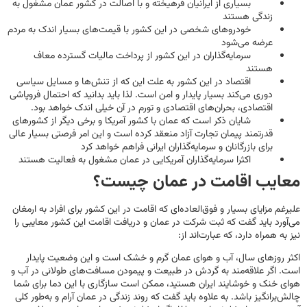
بسیاری از ایرانیان فرهیخته و با اصالت در کشور عمان مشغول به
زندگی هستند
خودروهای شخصی در این کشور با قیمت‌های بسیار اندک به مردم
عرضه می‌شود
سرمایه‌گذاران در این کشور از پرداخت مالیات گسترده معاف
هستند
اقتصاد در این کشور به علت این که از تنش‌ها و مسایل سیاسی
دوری می‌کند بسیار پایدار و‌ امن است. لذا باید بدانید که احتمال فروپاشی
اقتصادی، بحران‌های اقتصادی و تورم در آن خیلی اندک خواهد بود.
شایان ذکر است که عمان با کشور آمریکا و برخی دیگر از کشورهای
قدرتمند پیمان تجارت آزاد منعقد کرده است و این امر فرصتی بسیار عالی
برای بازرگانان و سرمایه‌گذاران ایرانی فراهم خواهد کرد
اکثرا سرمایه‌گذاران آمریکایی در عمان مشغول به فعالیت هستند‌
معایب اقامت در عمان چیست؟
علیرغم مزایای بسیار و فوق‌العاده‌ای که اقامت در این کشور برای افراد به ارمغان
می‌آورد باید گفت که ثبت شرکت در عمان و دریافت اقامت این کشور معایبی را
نیز به همراه دارد، که عبارت‌اند از:
اکثر روزهای سال، آب و هوای عمان گرم و خشک است و این وضعیت پایدار
است. اگر علاقه‌مند به گردش در طبیعت و پیمودن مسافت‌های طولانی در آب و
هوای خنک و خوشایند ایران هستید، ممکن است سازگاری با این دما برای شما
چالش‌برانگیز باشد. به علاوه باید گفت که روند زندگی در عمان آرام و به‌طور کلی