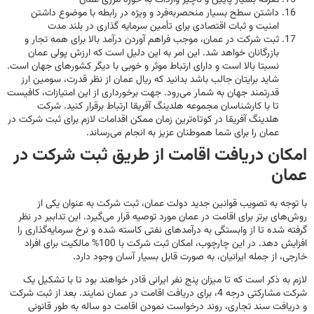
داشتن سطح بسیار منحصربه‌فرد و ویژه در رابطه با موضوع داشتن
امنیت و ثبات اقتصادی برای تأمین سرمایه گذاری در بلند مدت
ثبت شرکت در عمان، موجب فراهم آوردن درآمد بالا برای همه تجار و
بازرگانان خواهد شد. این امر به این دلیل است که ارزش پولی عمان
نسبتا بالا است و دارای ارتباط موثر و خوبی با دیگر کشورهای جهان است.
شاید برایتان جالب باشد بدانید که ریال عمان از نظر قدرت، سومین ارز
قدرتمند جهان به شمار می‌رود. جهت برخورداری از این امتیازات، کافیست
تا با کارشناسان مجموعه هلدینگ آفریقا ارتباط برقرار کنید. شرکت
هلدینگ آفریقا در کوتاه‌ترین زمان ممکن اقدامات لازم برای ثبت شرکت در
عمان را برای شما هموطنان عزیز به انجام می‌رساند.
امکان دریافت اقامت از طریق ثبت شرکت در
عمان
با توجه به تصویب قوانین جدید دولت عمان، ثبت شرکت به عنوان یکی از
روش‌های برتر برای اقامت در عمان مورد توصیه قرار می‌گیرد. این تدابیر در نظر
گرفته شده تا از وابستگی به درآمدهای نفتی کاسته شده و نرخ سرمایه‌گذاری را
افزایش دهد. در این چارچوب، امکان ثبت شرکت با 100% مالکیت برای افراد
خارجی، از جمله ایرانیان، به صورت قابل بسیار آسان وجود دارد.
لازم به ذکر است که تا میزان پنج نفر ایرانی قادر خواهند بود تا با تشکیل یک
شرکت مشارکتی درجه 4، برای دریافت اقامت در عمان نمایند. بعد از ثبت شرکت
و دریافت سند تجاری، روند درخواست نمودن اقامت دو ساله به طور قانونی