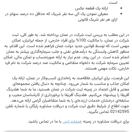
است.
ارائه یک قطعه عکس
معرفی نمودن یک الی سه نفر شریک که حداقل ده درصد سهام در
ازای هر نفر شریک قانونی
در این مطلب به بررسی ثبت شرکت در عمان پرداخته شد. به طور کلی، ثبت
شرکت در عمان، با مالکیت 100% برای افراد خارجی، از جمله ایرانیان، امکان
مهمی است که توسط قوانین جدید دولت عمان فراهم شده است. این اقدام، به
منظور کاهش وابستگی به درآمدهای نفتی و جلب سرمایه‌گذاری بیشتر به عمان
انجام شده است. در این روند، عدم نیاز به ارائه صورتحساب و تمکن مالی، امکان
تعیین سرمایه شرکت به دلخواه متقاضی و مالکیت صد درصد شرکت به نام فرد
خارجی، نکات مهمی هستند.
این فرصت، برای ایرانیان علاقه‌مند به راه‌اندازی کسب‌وکار در عمان، ارائه یک
امکان جذاب و مناسب به شمار می‌رود. چنانچه به دنبال یافتن مجموعه‌ای
معتبر و قابل اعتماد در زمینه ثبت شرکت در عمان هستید، ما به شما هلدینگ
آفریقا را پیشنهاد می‌کنیم. هلدینگ آفریقا با برخورداری از کارشناسان مجرب و
سابقه‌ای درخشان خدمات ارزنده‌ای را به شما متقاضیان گرامی ارائه می‌دهد.
جهت اطلاع از شرایط دقیق ثبت شرکت و دریافت مشاوره رایگان با شماره تلفن
02142595 تماس بگیرید.
برای دریافت مشاوره در زمینه
خدمات ثبتی
با ما در تماس باشید.