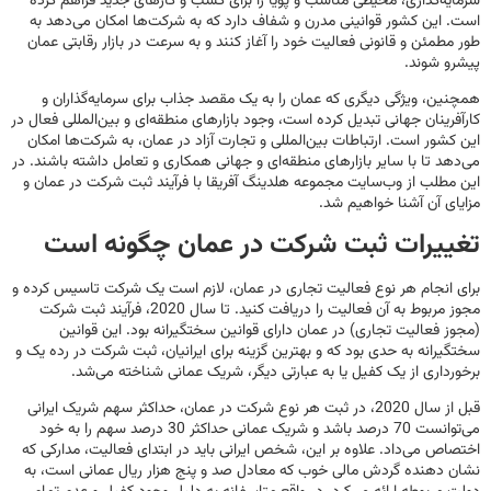
سرمایه‌گذاری، محیطی مناسب و پویا را برای کسب و کارهای جدید فراهم کرده
است. این کشور قوانینی مدرن و شفاف دارد که به شرکت‌ها امکان می‌دهد به
طور مطمئن و قانونی فعالیت خود را آغاز کنند و به سرعت در بازار رقابتی عمان
پیشرو شوند.
همچنین، ویژگی دیگری که عمان را به یک مقصد جذاب برای سرمایه‌گذاران و
کارآفرینان جهانی تبدیل کرده است، وجود بازارهای منطقه‌ای و بین‌المللی فعال در
این کشور است. ارتباطات بین‌المللی و تجارت آزاد در عمان، به شرکت‌ها امکان
می‌دهد تا با سایر بازارهای منطقه‌ای و جهانی همکاری و تعامل داشته باشند. در
این مطلب از وب‌سایت مجموعه هلدینگ آفریقا با فرآیند ثبت شرکت در عمان و
مزایای آن آشنا خواهیم شد.
تغییرات ثبت شرکت در عمان چگونه است
برای انجام هر نوع فعالیت تجاری در عمان، لازم است یک شرکت تاسیس کرده و
مجوز مربوط به آن فعالیت را دریافت کنید. تا سال 2020، فرآیند ثبت شرکت
(مجوز فعالیت تجاری) در عمان دارای قوانین سختگیرانه بود. این قوانین
سختگیرانه به حدی بود که و بهترین گزینه برای ایرانیان، ثبت شرکت در رده یک و
برخورداری از یک کفیل یا به عبارتی دیگر، شریک عمانی شناخته می‌شد.
قبل از سال 2020، در ثبت هر نوع شرکت در عمان، حداکثر سهم شریک ایرانی
می‌توانست 70 درصد باشد و شریک عمانی حداکثر 30 درصد سهم را به خود
اختصاص می‌داد. علاوه بر این، شخص ایرانی باید در ابتدای فعالیت، مدارکی که
نشان دهنده گردش مالی خوب که معادل صد و پنج هزار ریال عمانی است، به