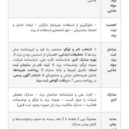
برند
غذایی
مواد
غذایی
اهمیت
– جلوگیری از استفاده غیرمجاز دیگران – ایجاد اعتبار و
ثبت
اعتماد مشتریان – حق انحصاری استفاده از برند
برند
مراحل
1.
انتخاب نام و لوگو
: منحصر به فرد و غیرمشابه سایر
ثبت
برندها 2.
تحقیقات ابتدایی
: اطمینان از دسترس بودن برند 3.
برند
تهیه مدارک لازم
: شناسنامه، کارت ملی، اساسنامه شرکت،
مواد
نمونه لوگو، توضیحات برند 4.
ثبت نام در سازمان ثبت
غذایی
اسناد
: تکمیل فرم‌ها و ارائه مدارک 5.
پرداخت هزینه‌ها
:
شامل هزینه‌های دولتی و مشاوره‌ای 6.
انتشار آگهی رسمی
:
در روزنامه رسمی 7.
دریافت گواهی ثبت برند
مدارک
– کارت ملی و شناسنامه صاحبان برند – مدارک حقوقی
لازم
شرکت یا جواز کسب – نمونه برند یا لوگو و توضیحات
فعالیت – مدارک مالکیت برند (در صورت وجود ثبت قبلی)
مدت
معمولاً بین 2 هفته تا 2 ماه، بسته به حجم درخواست‌ها و
زمان
کامل بودن مدارک