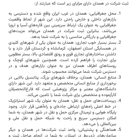
ثبت شرکت در همدان دارای مزایای زیر است که عبارتند از:
محل جغرافیایی: همدان در غرب ایران واقع شده و دسترسی به
بازارهای داخلی و خارجی راحتی دارد. این شهر از لحاظ واقعیت
جغرافیایی به عنوان یک ارتباط سرزمینی بین قاره‌های آسیا و اروپا
می‌باشد، بنابراین ثبت شرکت در همدان می‌تواند مزیت‌های
جغرافیایی و بازرگانی مناسبی را به شرکت شما بدهد.
بستر بسیار خوب تجاری: همدان به عنوان یکی از شهرهای کلیدی
در همسایگی استان اصفهان، کرمانشاه و کردستان قرار دارد و با
داشتن ساختارهای تجاری قوی و رونق اقتصادی بالا، بستر مطلوبی
برای تجارت را فراهم کرده است. همچنین شهرهای کوچک و
روستاهای اطراف همدان نیز به عنوان بازارهای هدف و در
دسترس شرکت شما می‌توانند محسوب شوند.
منابع انسانی: همدان، برخلاف شهرهای بزرگ، پتانسیل بالایی در
برخورداری از منابع انسانی متخصص و متعهد دارد. این شهر دارای
دانشگاه‌های معتبر و مراکز پژوهشی است که فارغ‌التحصیلان
کارآزموده و متخصص برای شرکت شما را تامین می‌کند.
زیرساخت‌های حمل و نقل: همدان به عنوان یک شهر استراتژیک
در خط اصلی راه‌های ارتباطی جاده‌ای و راه‌آهنی قرار دارد. وجود
پایگاه هوایی و ترمینال مرکزی حمل و نقل در شهر همدان، به شما
امکان دسترسی سریع و راحت به شبکه حمل و نقل ملی و
بین‌المللی را می‌دهد.
هماهنگی و پشتیبانی: واحد ثبت شرکت‌ها در همدان و دیگر
سازمان‌های ذی‌ربط در استان، به شما در انجام مراحل ثبت و