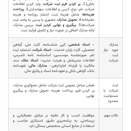
بانکی).2.
پر کردن فرم ثبت شرکت
: وارد کردن اطلاعات
شرکت، نام، نوع، آدرس و اطلاعات سهامداران.3.
پرداخت
هزینه‌ها
: شامل هزینه ثبت، انتشار روزنامه و هزینه
دفترخانه.4.
تحویل مدارک
: حضوری یا پستی به واحد ثبت
شرکت‌ها.5.
پیگیری و نهایی کردن ثبت
: بررسی مدارک،
ارائه مدارک اضافی در صورت نیاز و تکمیل فرآیند ثبت.
مدارک
–
اسناد شخصی
: کپی شناسنامه، کارت ملی، گواهی
مورد نیاز
تحصیلی، کارت پایان خدمت.-
اسناد شرکت
: استماره ثبت
ثبت
نام، صورتجلسه موسسین، اساسنامه، نامه تاسیس،
شرکت
اطلاعات مدیرعامل و هیئت مدیره.-
اسناد ملک
: سند
مالکیت یا قرارداد اجاره/رهن.-
مدارک مالی
: تعهدنامه
بانک، گواهی بانکی و تعهدنامه اسناد و وثایق مالی.
ثبت
همان مراحل عمومی ثبت شرکت شامل جمع‌آوری مدارک،
شرکت با
پر کردن فرم، پرداخت هزینه، تحویل مدارک و پیگیری
مسئولیت
نهایی.
محدود
نکات مهم
موفقیت کسب و کار علاوه بر مزایای جغرافیایی و
زیرساختی، به برنامه‌ریزی دقیق، استراتژی مناسب و
استفاده از منابع انسانی متخصص بستگی دارد.