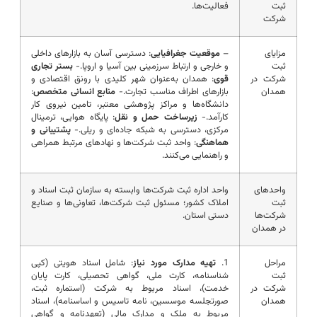
ثبت
فعالیت‌ها.
شرکت
مزایای
–
موقعیت جغرافیایی
: دسترسی آسان به بازارهای داخلی
ثبت
و خارجی و ارتباط سرزمینی بین آسیا و اروپا.-
بستر تجاری
شرکت در
قوی
: همدان به‌عنوان شهر کلیدی با رونق اقتصادی و
همدان
بازارهای اطراف مناسب تجارت.-
منابع انسانی متخصص
:
دانشگاه‌ها و مراکز پژوهشی معتبر، تامین نیروی کار
کارآمد.-
زیرساخت حمل و نقل
: پایگاه هوایی، ترمینال
مرکزی، دسترسی به شبکه جاده‌ای و ریلی.-
پشتیبانی و
هماهنگی
: واحد ثبت شرکت‌ها و نهادهای مرتبط همراهی
و راهنمایی می‌کنند.
واحدهای
واحد اداره ثبت شرکت‌ها وابسته به سازمان ثبت اسناد و
ثبت
املاک کشور؛ مسئول ثبت شرکت‌ها، تعاونی‌ها و صنایع
شرکت‌ها
دستی استان.
در همدان
مراحل
1.
تهیه مدارک مورد نیاز
: شامل اسناد هویتی (کپی
ثبت
شناسنامه، کارت ملی، گواهی تحصیلی، کارت پایان
شرکت در
خدمت)، اسناد مربوط به شرکت (استماره ثبت،
همدان
صورتجلسه موسسین، نامه تاسیس و اساسنامه)، اسناد
مربوط به ملک و مدارک مالی (تعهدنامه و گواهی