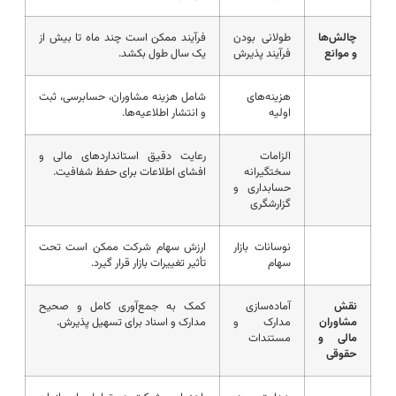
چالش‌ها
طولانی بودن
فرآیند ممکن است چند ماه تا بیش از
و موانع
فرآیند پذیرش
یک سال طول بکشد.
هزینه‌های
شامل هزینه مشاوران، حسابرسی، ثبت
اولیه
و انتشار اطلاعیه‌ها.
الزامات
رعایت دقیق استانداردهای مالی و
سختگیرانه
افشای اطلاعات برای حفظ شفافیت.
حسابداری و
گزارشگری
نوسانات بازار
ارزش سهام شرکت ممکن است تحت
سهام
تأثیر تغییرات بازار قرار گیرد.
نقش
آماده‌سازی
کمک به جمع‌آوری کامل و صحیح
مشاوران
مدارک و
مدارک و اسناد برای تسهیل پذیرش.
مالی و
مستندات
حقوقی