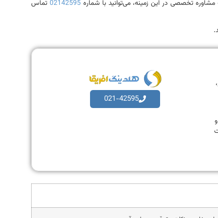
مشاوره تخصصی در این زمینه، می‌توانید با شماره
02142595
تماس
.
،
021-42595
به و
ت