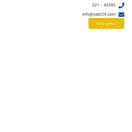
42595 - 021
info@sabt24.com
تماس با ما