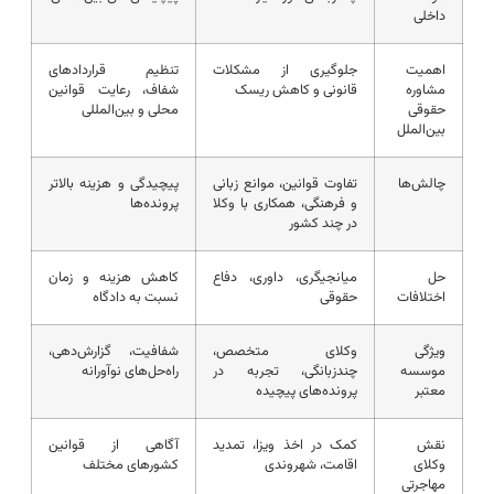
داخلی
اهمیت
جلوگیری از مشکلات
تنظیم قراردادهای
مشاوره
قانونی و کاهش ریسک
شفاف، رعایت قوانین
حقوقی
محلی و بین‌المللی
بین‌الملل
چالش‌ها
تفاوت قوانین، موانع زبانی
پیچیدگی و هزینه بالاتر
و فرهنگی، همکاری با وکلا
پرونده‌ها
در چند کشور
حل
میانجیگری، داوری، دفاع
کاهش هزینه و زمان
اختلافات
حقوقی
نسبت به دادگاه
ویژگی
وکلای متخصص،
شفافیت، گزارش‌دهی،
موسسه
چندزبانگی، تجربه در
راه‌حل‌های نوآورانه
معتبر
پرونده‌های پیچیده
نقش
کمک در اخذ ویزا، تمدید
آگاهی از قوانین
وکلای
اقامت، شهروندی
کشورهای مختلف
مهاجرتی