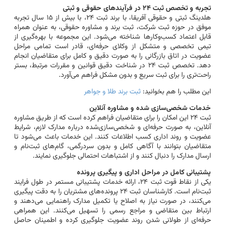
تجربه و تخصص ثبت ۲۴ در فرآیندهای حقوقی و ثبتی
هلدینگ ثبتی و حقوقی آفریقا، با برند ثبت ۲۴، با بیش از ۱۵ سال تجربه
موفق در حوزه ثبت شرکت، ثبت برند و مشاوره حقوقی، به عنوان همراه
قابل اعتماد کسب‌وکارها شناخته می‌شود. این مجموعه با بهره‌گیری از
تیمی تخصصی و متشکل از وکلای حرفه‌ای، قادر است تمامی مراحل
عضویت در اتاق بازرگانی را به صورت دقیق و کامل برای متقاضیان انجام
دهد. تخصص ثبت ۲۴ در شناخت دقیق قوانین و مقررات مرتبط، بستر
راحت‌تری را برای ثبت سریع و بدون مشکل فراهم می‌آورد.
این مطلب را هم بخوانید:
ثبت برند طلا و جواهر
خدمات شخصی‌سازی شده و مشاوره آنلاین
ثبت ۲۴ این امکان را برای متقاضیان فراهم کرده است که از طریق مشاوره
آنلاین، به صورت حرفه‌ای و شخصی‌سازی‌شده درباره مدارک لازم، شرایط
عضویت و روند اداری کسب اطلاعات کنند. این خدمات باعث می‌شود تا
متقاضیان بتوانند با آگاهی کامل و بدون سردرگمی، گام‌های ثبت‌نام و
ارسال مدارک را دنبال کنند و از اشتباهات احتمالی جلوگیری نمایند.
پشتیبانی کامل در مراحل اداری و پیگیری پرونده
یکی از نقاط قوت ثبت ۲۴، ارائه خدمات پشتیبانی مستمر در طول فرایند
ثبت‌نام است. کارشناسان ثبت ۲۴ پرونده‌های مشتریان را به دقت پیگیری
می‌کنند، در صورت نیاز به اصلاح یا تکمیل مدارک راهنمایی می‌دهند و
ارتباط بین متقاضی و مراجع رسمی را تسهیل می‌کنند. این همراهی
حرفه‌ای از طولانی شدن روند عضویت جلوگیری کرده و اطمینان حاصل