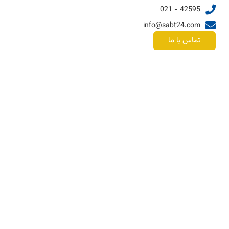
42595 - 021
info@sabt24.com
تماس با ما