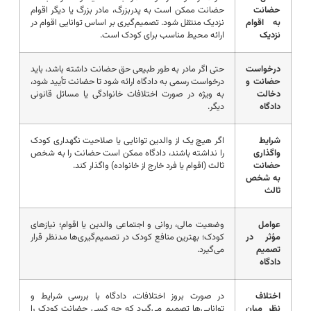
حضانت
حضانت ممکن است به پدربزرگ، مادر بزرگ یا دیگر اقوام
به اقوام
نزدیک منتقل شود. تصمیم‌گیری بر اساس توانایی اقوام در
نزدیک
ارائه محیط مناسب برای کودک است.
درخواست
حتی اگر مادر به طور طبیعی حق حضانت داشته باشد، باید
حضانت و
درخواست رسمی به دادگاه ارائه شود تا حضانت تأیید شود،
دخالت
به ویژه در صورت اختلافات خانوادگی یا مسائل قانونی
دادگاه
دیگر.
شرایط
اگر هیچ یک از والدین توانایی یا صلاحیت نگهداری کودک
واگذاری
را نداشته باشند، دادگاه ممکن است حضانت را به شخص
حضانت
ثالث (اقوام یا فرد خارج از خانواده) واگذار کند.
به شخص
ثالث
عوامل
وضعیت مالی، روانی و اجتماعی والدین یا اقوام؛ نیازهای
مؤثر در
کودک؛ بهترین منافع کودک در تصمیم‌گیری‌ها مدنظر قرار
تصمیم
می‌گیرد.
دادگاه
اختلاف
در صورت بروز اختلافات، دادگاه با بررسی شرایط و
نظر میان
توانایی‌ها تصمیم می‌گیرد که چه کسی حضانت کودک را