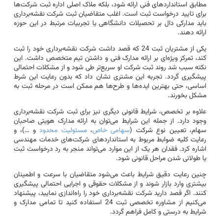
مطابق استانداردهای فنی ارائه شود، بلکه ملاک اصلی اداره ثبت شرکت‌ها
برای تایید درخواست ثبت است. اغلب متقاضیان ثبت شرکت نقشه‌برداری
باید مدارکی دال بر تحصیلات دانشگاهی یا تجربیات مرتبط در این حوزه
ارائه دهند.
یکی از مشتریان ثبت 24 که قصد داشت شرکت نقشه‌برداری خود را ثبت
کند، تمرکز ویژه‌ای بر ارائه مدارک فنی و داشتن تیم متخصص داشت. این
نکته سبب شد روند ثبت شرکت او سریع‌تر طی شود و از مشکلات احتمالی
پیشگیری گردد. تجربه این مشتری نشان داد که بدون رعایت این شرط
اساسی، حتی بهترین ایده‌ها و طرح‌ها هم ممکن است در مرحله ثبت به
مشکل بخورند.
علاوه بر تخصص، شرایط قانونی دیگری نیز برای ثبت شرکت نقشه‌برداری
وجود دارد. از جمله این شرایط می‌توان به ارائه مدارک هویتی صاحبان
سهام، تعیین نوع شرکت (
سهامی خاص
،
مسئولیت محدود
و …)، و
رعایت کلیه ضوابط مربوط به استانداردهای شرکت‌های خدمات مهندسی
اشاره کرد. فقدان هر یک از این موارد می‌تواند منجر به رد درخواست ثبت
یا طولانی شدن مراحل قانونی شود.
چنین رعایت دقیق شرایط باعث می‌شود متقاضیان با سرعت و اطمینان
بیشتری وارد بازار شوند و از مشکلات حقوقی و اجرایی احتمالی پیشگیری
کنند. اگر قصد دارید شرکت نقشه‌برداری خود را راه‌اندازی نمایید، پیشنهاد
می‌کنیم از مشاوره تخصصی ثبت 24 استفاده کنید تا تمامی مدارک و
شرایط به درستی و کامل فراهم گردد.