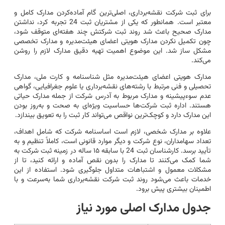
برای ثبت شرکت نقشه‌برداری، اصلی‌ترین گام آماده‌کردن مدارک کامل و
معتبر است. همانطور که یکی از مشتریان ثبت 24 تجربه کرد، نداشتن
مدارک صحیح باعث شد روند ثبت شرکتش چند هفته‌ای متوقف شود،
چون تکمیل نکردن مدارک هویتی اعضای هیئت‌مدیره و مدارک تخصصی
مشکل ساز شد. این موضوع اهمیت تهیه دقیق مدارک لازم را روشن
می‌کند.
مدارک هویتی اعضای هیئت‌مدیره مثل شناسنامه و کارت ملی، مدارک
تحصیلی و فنی مرتبط با رشته‌های نقشه‌برداری یا علوم جغرافیایی، گواهی
عدم سوءپیشینه و مدارک مربوط به آدرس شرکت از جمله مدارک حیاتی
هستند. اداره ثبت شرکت‌ها حساسیت ویژه‌ای به صحت و به‌روز بودن
این مدارک دارد و کوچک‌ترین نواقص می‌تواند کار ثبت را به تعویق بیندازد.
علاوه بر مدارک شخصی، لازم است اساسنامه شرکت که شامل اهداف،
تعداد سهامداران، نوع شرکت و دیگر موارد قانونی است، کاملاً تنظیم و به
تأیید برسد. کارشناسان ثبت 24 با سابقه ۱۵ ساله در زمینه ثبت شرکت به
شما کمک می‌کنند تا مدارک را بدون نقص آماده و ارائه کنید، تا از
مشکلات معمول و اشتباهات متداول جلوگیری شود. استفاده از این
خدمات باعث می‌شود روند ثبت شرکت نقشه‌برداری شما به‌سرعت و با
اطمینان بیشتری پیش برود.
جدول مدارک اصلی مورد نیاز