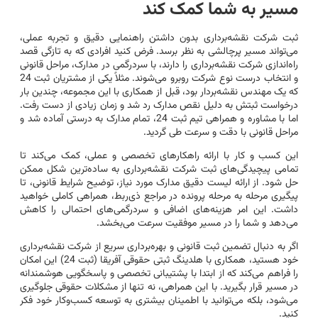
مسیر به شما کمک کند
ثبت شرکت نقشه‌برداری بدون داشتن راهنمایی دقیق و تجربه عملی،
می‌تواند مسیر پرچالشی به نظر برسد. فرض کنید افرادی که به تازگی قصد
راه‌اندازی شرکت نقشه‌برداری را دارند، با سردرگمی در مدارک، مراحل قانونی
و انتخاب درست نوع شرکت روبرو می‌شوند. مثلاً یکی از مشتریان ثبت 24
که یک مهندس نقشه‌بردار بود، قبل از همکاری با این مجموعه، چندین بار
درخواست ثبتش به دلیل نقص مدارک رد شد و زمان زیادی از دست رفت.
اما با مشاوره و همراهی تیم ثبت 24، تمام مدارک به درستی آماده شد و
مراحل قانونی با دقت و سرعت طی گردید.
این کسب و کار با ارائه راهکارهای تخصصی و عملی، کمک می‌کند تا
تمامی پیچیدگی‌های ثبت شرکت نقشه‌برداری به ساده‌ترین شکل ممکن
حل شود. از ارائه لیست دقیق مدارک مورد نیاز، توضیح شرایط قانونی، تا
پیگیری مرحله به مرحله پرونده در مراجع ذی‌ربط، همراهی کاملی خواهید
داشت. این امر هزینه‌های اضافی و سردرگمی‌های احتمالی را کاهش
می‌دهد و شما را در مسیر موفقیت سرعت می‌بخشد.
اگر به دنبال تضمین ثبت قانونی و بهره‌برداری سریع از شرکت نقشه‌برداری
خود هستید، همکاری با هلدینگ ثبتی حقوقی آفریقا (ثبت 24) این امکان
را فراهم می‌کند که از ابتدا با پشتیبانی تخصصی و پاسخگویی هوشمندانه
در مسیر قرار بگیرید. با این همراهی، نه تنها از مشکلات حقوقی جلوگیری
می‌شود، بلکه می‌توانید با اطمینان بیشتری به توسعه کسب‌وکار خود فکر
کنید.