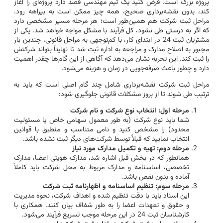
پروژه بزرگ است. فرض کنید یک تیم مهندسی قصد دارد پروژه‌ای را آغاز
کند، بدون نقشه‌برداری صحیح، همه چیز ممکن است به بیراهه رود.
مراحل ثبت شرکت هم همین‌طور است؛ هر مرحله مسیر مشخصی دارد
که اگر به درستی طی نشود، کل فرآیند با مشکل مواجه خواهد شد. یکی از
مشتریان ثبت 24 در ابتدای کار، با کم‌توجهی به مراحل قانونی، چندین بار
مجبور به اصلاح مدارک و مراجعه به اداره ثبت شد تا نهایتاً بتواند شرکتش
را ثبت کند. این تجربه نشان می‌دهد که آگاهی از این گام‌ها چقدر اهمیت
دارد و چطور باعث صرفه‌جویی در زمان و هزینه می‌شود.
مراحل ثبت شرکت نقشه‌برداری شامل چند گام اصلی است که باید به
ترتیب طی شوند تا از بروز مشکلات قانونی جلوگیری شود:
مرحله اول: انتخاب نوع شرکت و نام شرکت
شما باید نوع شرکت (به طور معمول سهامی خاص یا مسئولیت
محدود) را مشخص کنید و نامی متناسب و منطبق با قوانین
انتخاب نمایید که قبلاً توسط شرکت‌های دیگر ثبت نشده باشد.
مرحله دوم: تهیه و تکمیل مدارک مورد نیاز
همانطور که در بخش قبل اشاره شد، مدارک هویتی اعضا، مدارک
تخصصی، اساسنامه و مدارک مربوط به محل شرکت باید کاملاً
آماده و بدون نقص باشد.
مرحله سوم: تنظیم اساسنامه و اظهارنامه ثبت شرکت
این اسناد باید با دقت تنظیم شده و اهداف شرکت، نحوه مدیریت
و حقوق و تعهدات اعضا را به طور شفاف بیان کنند. همکاری با
کارشناسان ثبت 24 در این مرحله موجب تسریع فرآیند می‌شود.