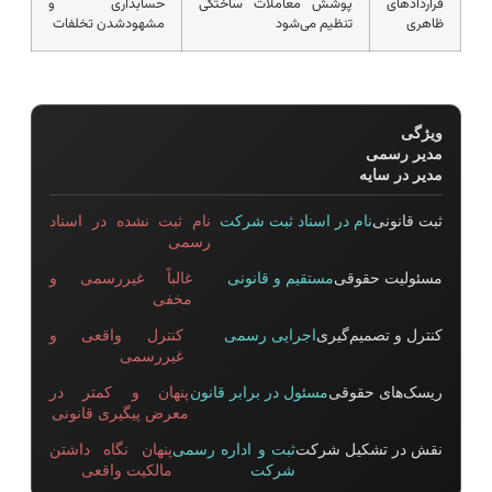
قراردادهای
پوشش معاملات ساختگی
حسابداری و
ظاهری
تنظیم می‌شود
مشهودشدن تخلفات
ویژگی
مدیر رسمی
مدیر در سایه
ثبت قانونی
نام در اسناد ثبت شرکت
نام ثبت نشده در اسناد
رسمی
مسئولیت حقوقی
مستقیم و قانونی
غالباً غیررسمی و
مخفی
کنترل و تصمیم‌گیری
اجرایی رسمی
کنترل واقعی و
غیررسمی
ریسک‌های حقوقی
مسئول در برابر قانون
پنهان و کمتر در
معرض پیگیری قانونی
نقش در تشکیل شرکت
ثبت و اداره رسمی
پنهان نگاه داشتن
شرکت
مالکیت واقعی