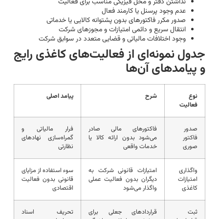
نداشتن دفتر و محل فیزیکی مناسب برای فعالیت
عدم وجود پرسنل یا کارمند فعال
صدور مکرر فاکتورهای بدون پشتوانه کالایی یا خدماتی
انتقال سریع و دائمی امتیازات و مجوزهای شرکت
وجود اختلافات مالیاتی و قضایی متعدد در سوابق شرکت
جدول نمونه‌ای از فعالیت‌های کاغذی رایج
و پیامدهای آن‌ها
نوع
شرح
پیامد اصلی
فعالیت
صدور
فاکتورهای مالی صادر
فرار مالیاتی و
فاکتور
می‌شود بدون ارائه کالا یا
گمراه‌سازی نهادهای
صوری
خدمات واقعی
نظارتی
واگذاری
امتیازات قانونی شرکت به
سوء استفاده از مزایای
امتیازات
دیگران بدون فعالیت عملی
قانونی بدون فعالیت
کاغذی
واگذار می‌شود
اقتصادی
ثبت
قراردادهای جعلی برای
تحریف اسناد