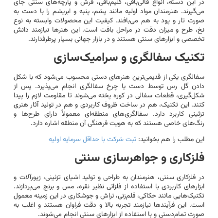
در این دسته، انواع قالی‌بافی، گلیم‌بافی، فرش و پارچه‌های سنتی جای
می‌گیرند. هنرمندان مواد اولیه مانند پشم، پنبه و ابریشم را با دست به
صورت تار و پود به هم می‌بافند. کیفیت این محصولات وابسته به نوع
نخ، طرح و میزان دقت در مراحل بافت است. این هنرها نیازمند دانش
تخصصی و ابزارهای سنتی هستند و در بازار جهانی بسیار پرطرفدارند.
تکنیک سفالگری و سرامیک‌سازی
سفالگری یکی از قدیمی‌ترین هنرهای دستی محسوب می‌شود که با شکل
دادن گل رس توسط دست یا چرخ سفالگری انجام می‌پذیرد. پس از
شکل‌گیری، قطعات سفالی در کوره پخته می‌شوند تا مقاومت لازم را پیدا
کنند. این تکنیک، هم در ساخت ظروف کاربردی و هم در تولید آثار هنری
تزئینی کاربرد دارد. سفالگری‌های منطقه‌ای معمولاً دارای طرح‌ها و
رنگ‌های خاصی هستند که به هویت فرهنگی آن منطقه اشاره دارد.
این مطلب را هم بخوانید:
ثبت شرکت با حداقل سرمایه اولیه
فلزکاری و جواهرسازی سنتی
در فلزکاری سنتی، هنرمندان به طراحی و تولید اشیای تزئینی، زیورآلات و
ابزارهای کاربردی با استفاده از فلزاتی نظیر نقره، مس و برنج می‌پردازند.
تکنیک‌هایی مانند حکاکی، قلم‌زنی، تراش و جوشکاری در این زمینه معمول
است. این فرآیندها نیازمند تجربه بالا و دقت فراوان هستند و اغلب به
صورت تمام‌دستی و با استفاده از ابزارهای سنتی انجام می‌شوند.