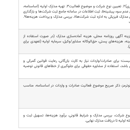
۱. انتخاب نام شرکت (سه سیلاب، فارسی، غیرتکراری)۲. تعیین نوع شرکت و موضوع فعالیت۳. تهیه مدارک اولیه (اساسنامه،
اظهارنامه/شرکت‌نامه، صورتجلسات)۴. اخذ گواهی عدم سوء پیشینه۵. ثبت اطلاعات در سامانه جامع ثبت شرکت‌ها و بارگذاری
مدارک۶. دریافت کد رهگیری و تأییدیه نام۷. ارسال مدارک فیزیکی به اداره ثبت شرکت‌ها۸. بررسی مدارک و پرداخت هزینه‌ها۹.
ینه آگهی روزنامه محلی، هزینه آماده‌سازی مدارک (در صورت استفاده از
 هزینه‌های پستی، حق‌الوکاله مشاور/وکیل، سرمایه اولیه (تعهدی برای
؛ برای صادرات/واردات نیاز به کارت بازرگانی، رعایت قوانین گمرکی و
باشد، استفاده از مشاوره حقوقی برای جلوگیری از خطاهای قانونی توصیه
اینکوترمز، ذکر صریح موضوع فعالیت صادرات و واردات در اساسنامه، مناسب
نتخاب نام و نوع شرکت، بررسی مدارک و شرایط قانونی، برآورد هزینه‌ها، تسهیل ثبت و
ه اولیه تا دریافت مدارک نهایی.