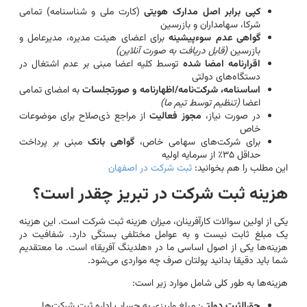
کپی برابر اصل مدارک هویتی
(کارت ملی و شناسنامه) تمامی
شرکا، سهامداران و بازرسین
گواهی عدم سوءپیشینه
برای اعضای هیئت مدیره، مدیرعامل و
بازرسین
(قابل دریافت به صورت آنلاین)
اقرارنامه امضا شده
توسط کلیه اعضا مبنی بر عدم اشتغال در
دستگاه‌های دولتی
اساسنامه، شرکت‌نامه/اظهارنامه و صورتجلسات
به امضای تمامی
اعضا
(تنظیم توسط تیم ما)
در صورت نیاز،
مجوز فعالیت
از مراجع ذی‌صلاح برای موضوعات
خاص
برای شرکت‌های سهامی خاص،
گواهی بانک
مبنی بر پرداخت
حداقل ۳۵٪ از سرمایه اولیه
این مطلب را هم بخوانید:
ثبت شرکت در اصفهان
هزینه ثبت شرکت در تبریز چقدر است؟
یکی از اولین سوالات کارآفرینان، میزان هزینه ثبت شرکت است. این هزینه
یک مبلغ ثابت نیست و به عوامل مختلفی بستگی دارد. شفافیت در
هزینه‌ها یکی از اصول اساسی ما در «هلدینگ آفریقا» است. ما معتقدیم
شما باید دقیقا بدانید پولتان صرف چه مواردی می‌شود.
هزینه‌ها به طور کلی شامل موارد زیر است:
حق‌الثبت دولتی
: مبلغ واریزی به حساب اداره ثبت شرکت‌ها