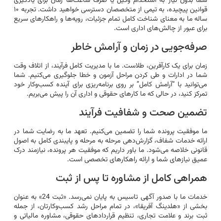
شما بدون نیاز به استخدام وکیل یا صرف ساعت‌ها زمان برای یادگیری
قوانین پیچیده، به تیمی از متخصصان دسترسی خواهید داشت. تجربه ۱۰
ساله ما به معنای شناخت کامل تمام جزئیات، رویه‌ها و راهکارهای سریع
برای عبور از چالش‌های اداری است.
صرفه‌جویی در زمان و آرامش خاطر
زمان برای یک کارآفرین، طلاست. ما با مدیریت کامل فرآیند، از اتلاف وقت
شما در ادارات و طی کردن مراحل آزمون و خطا جلوگیری می‌کنیم. شما
می‌توانید با “آرامش کامل” بر روی برنامه‌ریزی برای آینده کسب‌وکار خود
تمرکز کنید، در حالی که ما کارهای حقوقی و اداری آن را پیش می‌بریم.
تضمین صحت و شفافیت فرآیند
ما موفقیت پرونده شما را تضمین می‌کنیم. تعهد ما به رضایت شما در
ارائه خدمات شفاف، گزارش‌دهی مرحله به مرحله و پایبندی کامل به اصول
قانونی خلاصه می‌شود. ما باور داریم که موفقیت هر پرونده، نیازمند درک
عمیق نیازهای شما و ارائه راهکارهای تخصصی است.
همراهی کامل از مشاوره تا پس از ثبت
خدمات ما با صدور آگهی تاسیس به پایان نمی‌رسد. «ثبت 24» به عنوان
بخشی از «هلدینگ آفریقا»، در تمام مراحل رشد کسب‌وکارتان، از جمله
ثبت برند و علامت تجاری، تنظیم قراردادهای حقوقی، مشاوره مالیاتی و