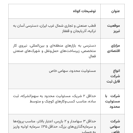
عنوان
توضیحات کوتاه
موقعیت
قطب صنعتی و تجاری شمال غرب ایران، دسترسی آسان به
تبریز
ترکیه، آذربایجان و قفقاز
مزایای
دسترسی به بازارهای منطقه‌ای و بین‌المللی، نیروی کار
اقتصادی
متخصص، زیرساخت‌های حمل‌ونقل و شهرک‌های صنعتی
فعال
انواع
مسئولیت محدود، سهامی خاص
شرکت
قابل ثبت
شرکت با
حداقل ۲ شریک، مسئولیت محدود به سهم‌الشرکه، ثبت
مسئولیت
ساده، مناسب کسب‌وکارهای کوچک و متوسط
محدود
شرکت
حداقل ۳ سهامدار و ۲ بازرس، اعتبار بالاتر، مناسب پروژه‌ها
سهامی
و سرمایه‌گذاری‌های بزرگ، حداقل ۳۵٪ سرمایه اولیه واریز
خاص
به حساب