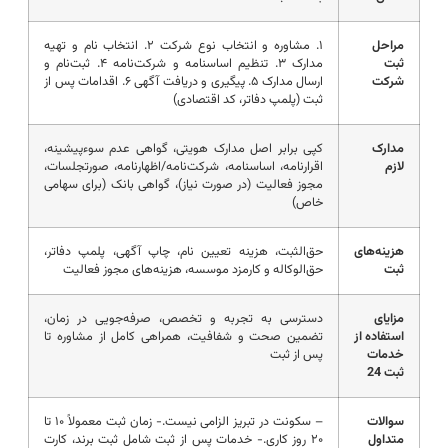
مراحل
۱. مشاوره و انتخاب نوع شرکت ۲. انتخاب نام و تهیه
ثبت
مدارک ۳. تنظیم اساسنامه و شرکت‌نامه ۴. ثبت‌نام و
شرکت
ارسال مدارک ۵. پیگیری و دریافت آگهی ۶. اقدامات پس از
ثبت (پلمپ دفاتر، کد اقتصادی)
مدارک
کپی برابر اصل مدارک هویتی، گواهی عدم سوءپیشینه،
لازم
اقرارنامه، اساسنامه، شرکت‌نامه/اظهارنامه، صورتجلسات،
مجوز فعالیت (در صورت نیاز)، گواهی بانک (برای سهامی
خاص)
هزینه‌های
حق‌الثبت، هزینه تعیین نام، چاپ آگهی، پلمپ دفاتر،
ثبت
حق‌الوکاله و کارمزد موسسه، هزینه‌های مجوز فعالیت
مزایای
دسترسی به تجربه و تخصص، صرفه‌جویی در زمان،
استفاده از
تضمین صحت و شفافیت، همراهی کامل از مشاوره تا
خدمات
پس از ثبت
ثبت 24
سوالات
– سکونت در تبریز الزامی نیست.- زمان ثبت معمولاً ۱۰ تا
متداول
۲۰ روز کاری.- خدمات پس از ثبت شامل ثبت برند، کارت