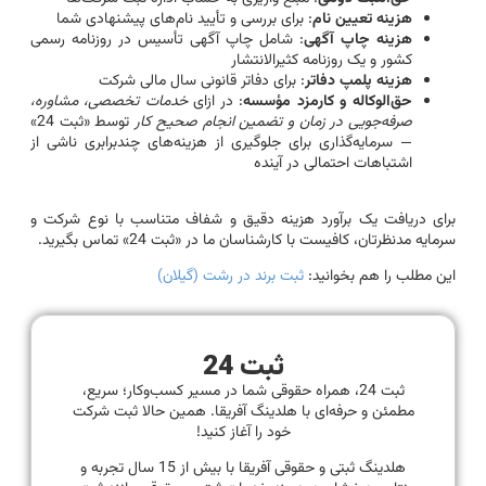
هزینه تعیین نام
: برای بررسی و تأیید نام‌های پیشنهادی شما
هزینه چاپ آگهی
: شامل چاپ آگهی تأسیس در روزنامه رسمی
کشور و یک روزنامه کثیرالانتشار
هزینه پلمپ دفاتر
: برای دفاتر قانونی سال مالی شرکت
حق‌الوکاله و کارمزد مؤسسه
: در ازای
خدمات تخصصی، مشاوره،
صرفه‌جویی در زمان و تضمین انجام صحیح کار
توسط «ثبت 24»
— سرمایه‌گذاری برای جلوگیری از هزینه‌های چندبرابری ناشی از
اشتباهات احتمالی در آینده
برای دریافت یک برآورد هزینه دقیق و شفاف متناسب با نوع شرکت و
سرمایه مدنظرتان، کافیست با کارشناسان ما در «ثبت 24» تماس بگیرید.
این مطلب را هم بخوانید:
ثبت برند در رشت (گیلان)
ثبت 24
ثبت 24، همراه حقوقی شما در مسیر کسب‌وکار؛ سریع،
مطمئن و حرفه‌ای با هلدینگ آفریقا. همین حالا ثبت شرکت
خود را آغاز کنید!
هلدینگ ثبتی و حقوقی آفریقا با بیش از 15 سال تجربه و