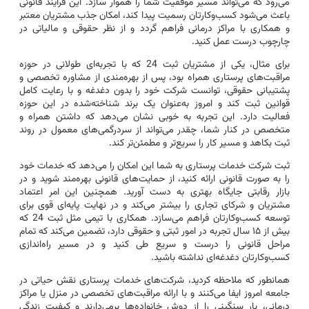
می‌رود که می‌تواند مسیر موفقیت شما را هموار سازد. این فرایند قانونی
باعث می‌شود کسب‌وکارتان رسمیت پیدا کند، امکان جذب مشتریان معتبر
و همکاری با مراکز درمانی فراهم گردد و از نظر حقوقی و مالیاتی در
چارچوب درست عمل کنید.
برای مثال، یکی از مشتریان ثبت 24 که با تجربه‌ای طولانی در حوزه
مراقبت‌های پرستاری همراه بود، پس از بهره‌مندی از مشاوره تخصصی و
پشتیبانی حقوقی، توانست شرکت خود را بدون دغدغه و با رعایت کامل
قوانین ثبت کند و امروز به‌عنوان یک برند شناخته‌شده در این حوزه
فعالیت دارد. این تجربه به خوبی نشان می‌دهد که داشتن همراه و
متخصص در کنار شما، چقدر می‌تواند از سردرگمی‌های معمول در روند
ثبت بکاهد و مسیر کار را سریع‌تر و مطمئن‌تر کند.
ثبت شرکت خدمات پرستاری به شما این امکان را می‌دهد که خدمات خود
را به صورت قانونی ارائه کنید، از حمایت‌های قانونی بهره‌مند شوید و در
بازار رقابتی جایگاه بهتری به دست آورید. همچنین این امر اعتماد
مشتریان و شرکای تجاری را بیشتر می‌کند و در نهایت پایه‌ای قوی برای
توسعه کسب‌وکارتان فراهم می‌سازد. همکاری با تیمی مثل ثبت 24 که
بیش از ۱۵ سال تجربه در امور ثبتی و حقوقی دارد، تضمین می‌کند که تمام
مراحل قانونی را درست و سریع طی کنید و در مسیر راه‌اندازی
کسب‌وکارتان دغدغه‌ای نداشته باشید.
همانطور که ملاحظه کردید، شرکت‌های خدمات پرستاری نقش حیاتی در
جامعه امروز ایفا می‌کنند و با ارائه مراقبت‌های تخصصی در منزل یا مراکز
درمانی، بار سنگینی را از دوش خانواده‌ها برمی‌دارند و کیفیت زندگی