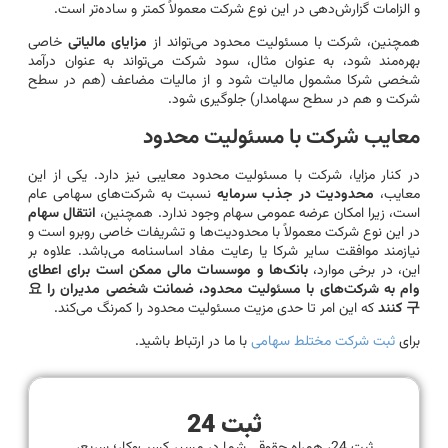
و الزامات گزارش‌دهی در این نوع شرکت معمولاً کمتر و ساده‌تر است.
همچنین، شرکت با مسئولیت محدود می‌تواند از
مزایای مالیاتی
خاصی
بهره‌مند شود، به عنوان مثال، سود شرکت می‌تواند به عنوان درآمد
شخصی شرکا مشمول مالیات شود و از مالیات مضاعف (هم در سطح
شرکت و هم در سطح سهامدار) جلوگیری شود.
معایب شرکت با مسئولیت محدود
در کنار مزایا، شرکت با مسئولیت محدود معایبی نیز دارد. یکی از این
معایب،
محدودیت در جذب سرمایه
نسبت به شرکت‌های سهامی عام
است، زیرا امکان عرضه عمومی سهام وجود ندارد. همچنین،
انتقال سهام
در این نوع شرکت معمولاً با محدودیت‌ها و تشریفات خاصی روبرو است و
نیازمند موافقت سایر شرکا یا رعایت مفاد اساسنامه می‌باشد. علاوه بر
این، در برخی موارد،
بانک‌ها و موسسات مالی ممکن است برای اعطای
وام به شرکت‌های با مسئولیت محدود، ضمانت شخصی مدیران را 요
구 کنند
که این امر تا حدی مزیت مسئولیت محدود را کمرنگ می‌کند.
برای
ثبت شرکت مختلط سهامی
با ما در ارتباط باشید.
ثبت 24
ثبت 24، همراه حقوقی شما در مسیر کسب‌وکار؛ سریع،