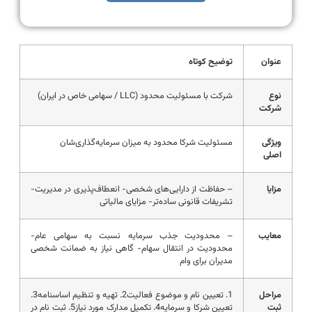
عنوان
توضیح کوتاه
نوع
شرکت با مسئولیت محدود (LLC / سهامی خاص در ایران)
شرکت
ویژگی
مسئولیت شرکا محدود به میزان سرمایه‌گذاری‌شان
اصلی
مزایا
– حفاظت از دارایی‌های شخصی- انعطاف‌پذیری در مدیریت-
تشریفات قانونی ساده‌تر- مزایای مالیاتی
معایب
– محدودیت جذب سرمایه نسبت به سهامی عام-
محدودیت در انتقال سهام- گاهی نیاز به ضمانت شخصی
مدیران برای وام
مراحل
1. تعیین نام و موضوع فعالیت2. تهیه و تنظیم اساسنامه3.
ثبت
تعیین شرکا و سرمایه4. تکمیل مدارک مورد نیاز5. ثبت نام در