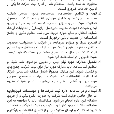
مغایرت نداشته باشد. استعلام نام از اداره ثبت شرکت‌ها یکی از
اولین اقدامات ضروری است.
تهیه و تنظیم اساسنامه:
اساسنامه، قانون اساسی شرکت
محسوب می‌شود و شامل مواردی نظیر نام شرکت، موضوع
فعالیت، مرکز اصلی، میزان سرمایه، نحوه تقسیم سود و زیان،
ارکان شرکت (هیئت مدیره، مدیرعامل، بازرسان) و اختیارات آن‌ها،
شرایط انحلال و سایر موارد مرتبط می‌باشد. تنظیم دقیق و جامع
اساسنامه از اهمیت بالایی برخوردار است.
تعیین شرکا و میزان سرمایه:
در شرکت با مسئولیت محدود،
حداقل دو نفر به عنوان شریک مورد نیاز است و حداقل سرمایه برای
ثبت شرکت در حال حاضر مبلغ مشخصی است که باید توسط
شرکا تامین و در اساسنامه قید شود.
تکمیل مدارک مورد نیاز:
پس از تعیین موضوع، نام، شرکا و
تنظیم اساسنامه، باید مدارک مورد نیاز برای ثبت شرکت جمع‌آوری
و تکمیل شوند. این مدارک معمولاً شامل مدارک شناسایی شرکا،
اساسنامه، تقاضانامه ثبت شرکت، صورتجلسه مجمع عمومی
موسسین و گواهی عدم سوء پیشینه اعضای هیئت مدیره
می‌باشد.
ثبت نام در سامانه اداره ثبت شرکت‌ها و موسسات غیرتجاری:
در حال حاضر، فرآیند ثبت شرکت به صورت الکترونیکی و از طریق
سامانه این اداره انجام می‌شود. متقاضیان باید با مراجعه به این
سامانه، اطلاعات مورد نیاز را وارد کرده و مدارک را بارگذاری نمایند.
تایید اطلاعات و ارسال مدارک:
پس از تکمیل اطلاعات و بارگذاری