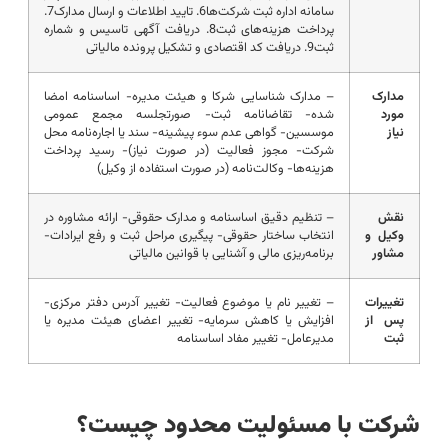
سامانه اداره ثبت شرکت‌ها6. تایید اطلاعات و ارسال مدارک7.
پرداخت هزینه‌های ثبت8. دریافت آگهی تاسیس و شماره
ثبت9. دریافت کد اقتصادی و تشکیل پرونده مالیاتی
مدارک
– مدارک شناسایی شرکا و هیئت مدیره- اساسنامه امضا
مورد
شده- تقاضانامه ثبت- صورتجلسه مجمع عمومی
نیاز
موسسین- گواهی عدم سوء پیشینه- سند یا اجاره‌نامه محل
شرکت- مجوز فعالیت (در صورت نیاز)- رسید پرداخت
هزینه‌ها- وکالت‌نامه (در صورت استفاده از وکیل)
نقش
– تنظیم دقیق اساسنامه و مدارک حقوقی- ارائه مشاوره در
وکیل و
انتخاب ساختار حقوقی- پیگیری مراحل ثبت و رفع ایرادات-
مشاور
برنامه‌ریزی مالی و آشنایی با قوانین مالیاتی
تغییرات
– تغییر نام یا موضوع فعالیت- تغییر آدرس دفتر مرکزی-
پس از
افزایش یا کاهش سرمایه- تغییر اعضای هیئت مدیره یا
ثبت
مدیرعامل- تغییر مفاد اساسنامه
شرکت با مسئولیت محدود چیست؟