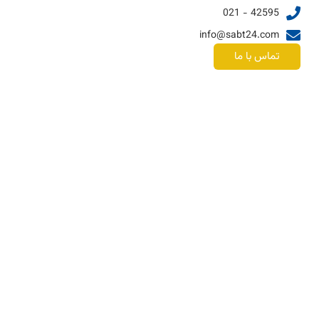
42595 - 021
info@sabt24.com
تماس با ما