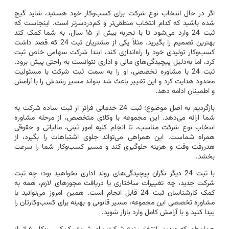
اگر در حال انتخاب نوع شرکت برای کسب‌وکار خود هستید، شاید گیج
شده باشید که کدام انتخاب منطقی‌تر و کم‌دردسرتر است. اینجاست که
ثبت 24 وارد می‌شود تا با تجربه بیش از ۱۵ سال، به شما کمک کند
بهترین تصمیم را بگیرید. مثلاً یکی از مشتریان ثبت 24 که قصد داشت
کسب‌وکار تولیدی خود را راه‌اندازی کند، ابتدا شرکت سهامی خاص ثبت
کرد، اما به‌دلیل پیچیدگی‌های مالی و اداری نتوانست به راحتی پیش برود.
ثبت 24 با مشاوره تخصصی، او را به سمت ثبت شرکت با مسئولیت
محدود هدایت کرد و این تغییر باعث شد بتواند مسیر رشدش را با آرامش
و اطمینان ادامه دهد.
بازگردیم به اصل موضوع؛ ثبت 24 خدماتی فراتر از ثبت ساده شرکت به
شما ارائه می‌دهد. این مجموعه با وکلای متخصص، از مرحله مشاوره
انتخاب نوع شرکت مناسب، تا انجام کلیه امور ثبتی، مالیاتی و حقوقی
همراه شماست. این همراهی می‌تواند جلوی اشتباهات را بگیرد، از
هدررفت وقت و هزینه جلوگیری کند و مسیر کسب‌وکار شما را سرعت
بخشد.
با ثبت 24 دیگر نگران پیچیدگی‌های روند اداری نخواهید بود؛ چه ثبت
شرکت جدید، چه تغییرات ساختاری یا دریافت مجوزهای لازم، همه به
کمک کارشناسان ثبت 24 قابل انجام است. همین امروز می‌توانید با
مشاوره تخصصی این مجموعه، مسیر قانونی و بهینه برای کسب‌وکارتان را
پیدا کنید و با آرامش کامل وارد بازار شوید.