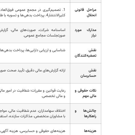
مراحل قانونی
انحلال
کثیرالانتشار4. پرداخت بدهی‌ها و تسویه با طلبکاران5. توزیع دارایی‌های باقی‌مانده بین سهامداران6. انحلال رسمی شرکت
مدارک مورد
اساسنامه شرکت، صورت‌های مالی، گزارش 
نیاز
صورتجلسات مجامع عمومی.
نقش
شناسایی و ارزیابی دارایی‌ها، پرداخت بدهی‌ها،
تصفیه‌کنندگان
نقش
ارائه گزارش‌های مالی دقیق، تأیید صحت صورت
حسابرسان
نکات حقوقی و
رعایت قوانین و مقررات؛ شفافیت در امور مالی
مالی مهم
و مالی تخصصی.
چالش‌ها و
اختلاف سهامداران، عدم شفافیت مالی، مواجهه 
راهکارها
با مشاوران متخصص، مذاکرات سازنده، استفاده 
هزینه‌ها
هزینه‌های حقوقی و حسابرسی، هزینه آگهی‌ها 