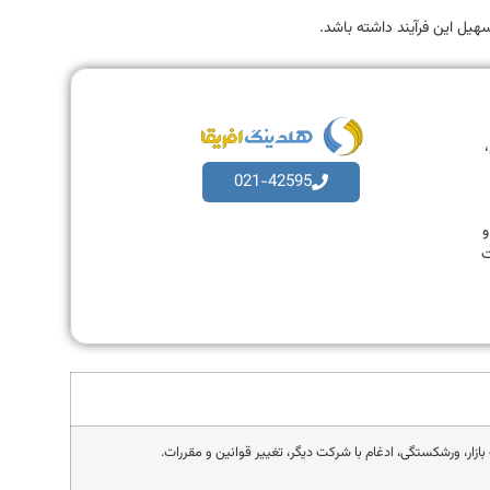
یل این فرآیند داشته باشد.
،
021-42595
به و
ت
زار، ورشکستگی، ادغام با شرکت دیگر، تغییر قوانین و مقررات.