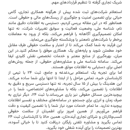
شریک تجاری گرفته تا تنظیم قراردادهای مهم.
استعلام شرکت‌های ثبت شده پیش از هرگونه همکاری تجاری، گامی
حیاتی برای تضمین امنیت و جلوگیری از ریسک‌های مالی و حقوقی است.
همانطور که در این مقاله بررسی کردیم، دسترسی به اطلاعات دقیق مانند
نام، شناسه ملی، وضعیت فعالیت و سوابق تغییرات شرکت، نه تنها
امکان تصمیم‌گیری آگاهانه را فراهم می‌کند، بلکه از ورود به معاملات
پرخطر با شرکت‌های نامعتبر یا ورشکسته جلوگیری می‌نماید.
این فرآیند به شما کمک می‌کند تا از اعتبار و سلامت حقوقی طرف مقابل
خود مطمئن شوید و پایه‌های یک همکاری موفق را محکم کنید.در این
میان، بهره‌گیری از منابع معتبر و خدمات تخصصی نقش کلیدی ایفا
می‌کند. سامانه شناسه ملی و مشاوره‌های حقوقی، از جمله روش‌های
اصلی برای دستیابی به اطلاعات موثق هستند.
اما برای تجربه یک استعلام بی‌دغدغه و جامع، ثبت ۲۴ با تیمی از
کارشناسان خبره، تمامی مراحل را از ابتدا تا انتها برای شما ساده می‌کند.
این هلدینگ با بیش از ۱۵ سال تجربه، نه تنها دسترسی سریع و دقیق به
اطلاعات را تضمین می‌کند، بلکه با مشاوره‌های اختصاصی، شما را در
پیچیده‌ترین مسائل حقوقی نیز یاری می‌رساند.با ثبت ۲۴، دیگر نیازی به
صرف زمان و انرژی برای جستجو در سامانه‌های مختلف و تفسیر اطلاعات
پیچیده ندارید. ما تمام خدمات مورد نیاز شما را با تضمین کیفیت و دقت
فراهم می‌آوریم. از همین امروز برای اطمینان از سلامت حقوقی
کسب‌وکارتان و شرکای تجاری آینده‌تان، همین حالا با کارشناسان ثبت ۲۴
تماس بگیرید و مشاوره تلفنی رایگان دریافت کنید تا با خیالی آسوده،
بهترین تصمیمات را برای آینده شغلی خود بگیرید.