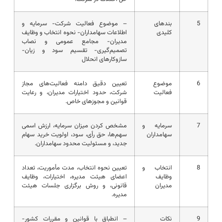
5
بندهای
– موضوع فعالیت شرکت- سرمایه و
کلیدی
اطلاعات سهامداران- نحوه انتخاب و وظایف
مدیران- مجامع عمومی و نصاب
تصمیم‌گیری- تقسیم سود و زیان-
سازوکارهای انحلال
6
موضوع
تعیین دقیق دامنه فعالیت‌های مجاز
فعالیت
شرکت، حدود اختیارات مدیران، و رعایت
قوانین و مجوزهای خاص.
7
سرمایه و
مشخص کردن میزان سرمایه، ارزش اسمی
سهامداران
سهم‌ها، حق رأی، سود، اولویت خرید سهام
جدید، و مسئولیت محدود سهامداران.
8
انتخاب و
تعیین نحوه انتخاب، مدت مأموریت، تعداد
وظایف
اعضای هیئت مدیره، اختیارات، وظایف
مدیران
قانونی، و روش برگزاری جلسات هیئت
مدیره.
9
نکات
– انطباق با قوانین و مقررات کشور-