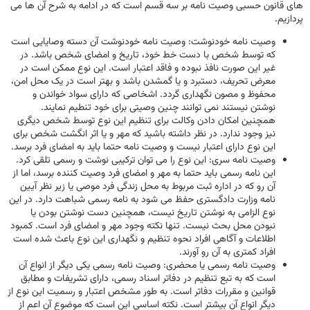
های قانون حسبی وصیت نامه بر سه قسم است که در ادامه به شرح آن ها می
پردازیم.
وصیت نامه خودنوشت: وصیت نامه خودنوشت آن دسته وصایایی است
که توسط شخص با دست خط خود، تاریخ و امضای شخص باشد. در
غیر این صورت نافذ نبوده و فاقد اعتبار است. این نوع ممکن است در
معرض تحریف، دستبرد و یا گمشدن باشد و بهتر است در یک محل امن،
محفوظ و مصون نگهداری گردد. اشخاصی که دارای سواد خواندن و
نوشتن نیستند نمی توانند چنین وصیتی برای خود تنطیم نمایند.
همچنین امکان دادن وکالت برای تنظیم این نوع توسط شخص دیگری
نیز وجود ندارد. در نظر داشته باشید که مهر و یا اثر انگشت شخص برای
این نوع دارای اعتبار نیست و وصیت نامه حتما باید به امضای فرد برسد.
وصیت نامه سری: این نوع را می توان ترکیبی نوشت و رسمی تلقی کرد.
این نامه رسمی باید حتما به مهر و امضای فرد وصیت کننده برسد، اما از
آن رو که در اداره ثبت مربوط به محل زندگی فرد موصی یا زیر نظر آیین
نامه وزارت دادگستری حفظ می شود به نامه رسمی شباهت دارد. در این
نوع الزامی به نوشتن تاریخ نیست، همچنین دست نوشتن بودن یا
نبودن محل بحث نیست. تنها نکته وجود مهر و امضای فرد است. کمبود
اطلاعات و آگاهی افراد نحوه تنظیم و نگهداری این نوع باعث شده است
افراد کمتری به آن رو آورند.
وصیت نامه رسمی یا محضری: وصیت نامه رسمی یکی دیگر از انواع آن
است که به تبع تنظیم در دفاتر اسناد رسمی، دارای تشریفات و مطابق
قوانین و مقررات دفاتر است. به طور مشخص اعتبار و رسمیت این نوع از
دیگر انواع آن بیشتر است. نکته اساسی این است که موضوع آن اعم از