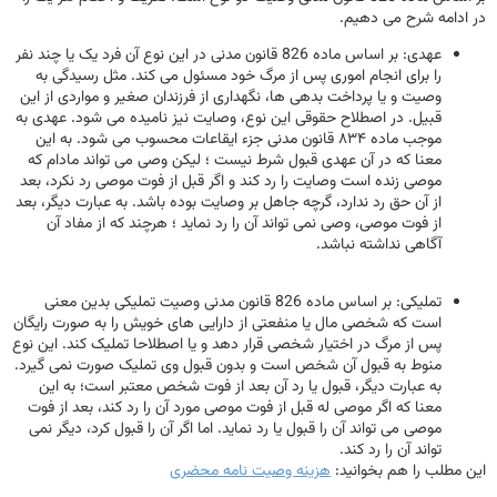
در ادامه شرح می دهیم.
عهدی: بر اساس ماده 826 قانون مدنی در این نوع آن فرد یک یا چند نفر
را برای انجام اموری پس از مرگ خود مسئول می کند. مثل رسیدگی به
وصیت و یا پرداخت بدهی ها، نگهداری از فرزندان صغیر و مواردی از این
قبیل. در اصطلاح حقوقی این نوع، وصایت نیز نامیده می شود. عهدی به
موجب ماده ۸۳۴ قانون مدنی جزء ایقاعات محسوب می شود. به این
معنا که در آن عهدی قبول شرط نیست ؛ لیکن وصی می تواند مادام که
موصی زنده است وصایت را رد کند و اگر قبل از فوت موصی رد نکرد، بعد
از آن حق رد ندارد، گرچه جاهل بر وصایت بوده باشد. به عبارت دیگر، بعد
از فوت موصی، وصی نمی تواند آن را رد نماید ؛ هرچند که از مفاد آن
آگاهی نداشته نباشد.
تملیکی: بر اساس ماده 826 قانون مدنی وصیت تملیکی بدین معنی
است که شخصی مال یا منفعتی از دارایی های خویش را به صورت رایگان
پس از مرگ در اختیار شخصی قرار دهد و یا اصطلاحا تملیک کند. این نوع
منوط به قبول آن شخص است و بدون قبول وی تملیک صورت نمی گیرد.
به عبارت دیگر، قبول یا رد آن بعد از فوت شخص معتبر است؛ به این
معنا که اگر موصی له قبل از فوت موصی مورد آن را رد کند، بعد از فوت
موصی می تواند آن را قبول یا رد نماید. اما اگر آن را قبول کرد، دیگر نمی
تواند آن را رد کند.
این مطلب را هم بخوانید:
هزینه وصیت نامه محضری