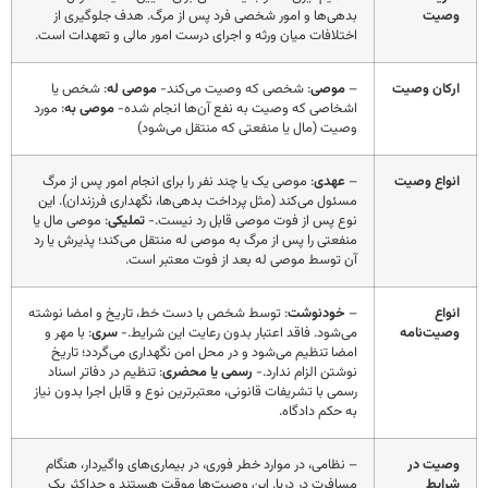
وصیت
بدهی‌ها و امور شخصی فرد پس از مرگ. هدف جلوگیری از
اختلافات میان ورثه و اجرای درست امور مالی و تعهدات است.
ارکان وصیت
–
موصی
: شخصی که وصیت می‌کند-
موصی له
: شخص یا
اشخاصی که وصیت به نفع آن‌ها انجام شده-
موصی به
: مورد
وصیت (مال یا منفعتی که منتقل می‌شود)
انواع وصیت
–
عهدی
: موصی یک یا چند نفر را برای انجام امور پس از مرگ
مسئول می‌کند (مثل پرداخت بدهی‌ها، نگهداری فرزندان). این
نوع پس از فوت موصی قابل رد نیست.-
تملیکی
: موصی مال یا
منفعتی را پس از مرگ به موصی له منتقل می‌کند؛ پذیرش یا رد
آن توسط موصی له بعد از فوت معتبر است.
انواع
–
خودنوشت
: توسط شخص با دست خط، تاریخ و امضا نوشته
وصیت‌نامه
می‌شود. فاقد اعتبار بدون رعایت این شرایط.-
سری
: با مهر و
امضا تنظیم می‌شود و در محل امن نگهداری می‌گردد؛ تاریخ
نوشتن الزام ندارد.-
رسمی یا محضری
: تنظیم در دفاتر اسناد
رسمی با تشریفات قانونی، معتبرترین نوع و قابل اجرا بدون نیاز
به حکم دادگاه.
وصیت در
– نظامی، در موارد خطر فوری، در بیماری‌های واگیردار، هنگام
شرایط
مسافرت در دریا. این وصیت‌ها موقت هستند و حداکثر یک