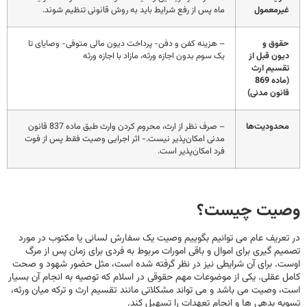
غیرمعمول
ماه پس از رفع شرایط باید به روش قانونی تنظیم شوند.
حقوق و
– هزینه کفن و دفن- پرداخت دیون مالی متوفی- وصایای تا
دیون قبل از
یک سوم بدون اجازه ورثه، مازاد با اجازه ورثه
تقسیم ارث
(ماده 869
قانون مدنی)
محدودیت‌ها
– صرف نظر از ارث، محروم کردن وارث طبق ماده 837 قانون
مدنی امکان‌پذیر نیست.- اثر اجرایی وصیت فقط پس از فوت
فرد امکان‌پذیر است.
وصیت چیست؟
در تعریف عام می توانیم بگوییم وصیت یک سفارش لسانی یا مکتوب در مورد
تصمیم گیری برای اموال و باقی امورات مربوط به فردی برای زمان پس از مرگ
اوست. برای آن شرایطی نیز در نظر گرفته شده است، مثل حضور شهود و صحت
کامل عقلی. یکی از موضوعات مهم حقوقی در اسلام که توصیه به انجام آن بسیار
است، وصیت می باشد و می تواند مشکلاتی مانند تقسیم ارث و ترکه میان ورثه،
تسویه بدهی ها و انجام تعهدات را تسهیل کند.