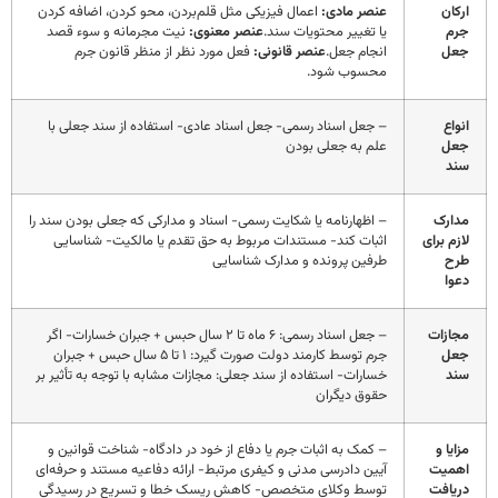
ارکان
عنصر مادی
:
اعمال فیزیکی مثل قلم‌بردن، محو کردن، اضافه کردن
جرم
یا تغییر محتویات سند.
عنصر معنوی:
نیت مجرمانه و سوء قصد
جعل
انجام جعل.
عنصر قانونی:
فعل مورد نظر از منظر قانون جرم
محسوب شود.
انواع
– جعل اسناد رسمی- جعل اسناد عادی- استفاده از سند جعلی با
جعل
علم به جعلی بودن
سند
مدارک
– اظهارنامه یا شکایت رسمی- اسناد و مدارکی که جعلی بودن سند را
لازم برای
اثبات کند- مستندات مربوط به حق تقدم یا مالکیت- شناسایی
طرح
طرفین پرونده و مدارک شناسایی
دعوا
مجازات
– جعل اسناد رسمی: ۶ ماه تا ۲ سال حبس + جبران خسارات- اگر
جعل
جرم توسط کارمند دولت صورت گیرد: ۱ تا ۵ سال حبس + جبران
سند
خسارات- استفاده از سند جعلی: مجازات مشابه با توجه به تأثیر بر
حقوق دیگران
مزایا و
– کمک به اثبات جرم یا دفاع از خود در دادگاه- شناخت قوانین و
اهمیت
آیین دادرسی مدنی و کیفری مرتبط- ارائه دفاعیه مستند و حرفه‌ای
دریافت
توسط وکلای متخصص- کاهش ریسک خطا و تسریع در رسیدگی