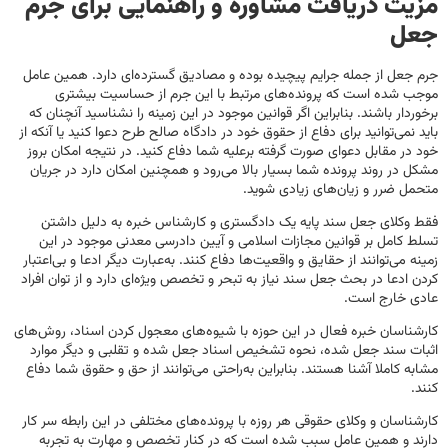
مزیت دریافت مشاوره و راهنمایی برای جرم
جعل
جرم جعل از جمله جرایم پیچیده بوده و مصادیق گسترده‌ای دارد. همین عامل
موجب شده است که پرونده‌های مرتبط با این جرم از حساسیت بیشتری
برخوردار باشند. بنابراین اگر قوانین موجود در این زمینه را نشناسید آنچنان که
باید نمی‌توانید برای دفاع از حقوق خود در دادگاه صالح طرح دعوا کنید یا آنکه از
خود در مقابل دعوای صورت گرفته برعلیه شما دفاع کنید. در نتیجه امکان بروز
مشکل در روند پرونده شما بسیار بالا می‌رود و همچنین امکان دارد در جریان
متحمل ضرر و زیان‌های زیادی شوید.
فقط وکلای جعل سند پایه یک دادگستری و کارشناس خبره به دلیل داشتن
تسلط کامل بر قوانین مجازات اسلامی و آیین دادرسی معدنی موجود در این
زمینه می‌توانند از حقایق و واقعیت‌ها دفاع کنند. به‌عبارت دیگر ادعا و بی‌اعتبار
کردن ادعا در بحث جعل سند نیاز به تبحر و تخصص ویژه‌ای دارد و از توان افراد
عادی خارج است.
کارشناسان خبره فعال در این حوزه با شیوه‌های معجول کردن اسناد، روش‌های
اثبات سند جعل شده، نحوه تشخیص اسناد جعل شده و تقلبی و دیگر موارد
مشابه کاملا آشنا هستند. بنابراین به‌راحتی می‌توانند از حق و حقوق شما دفاع
کنند.
کارشناسان و وکلای حقوقی هر روزه با پرونده‌های مختلفی در این رابطه سر کار
دارند و همین عامل سبب شده است که در کنار تخصص و مهارت به تجربه