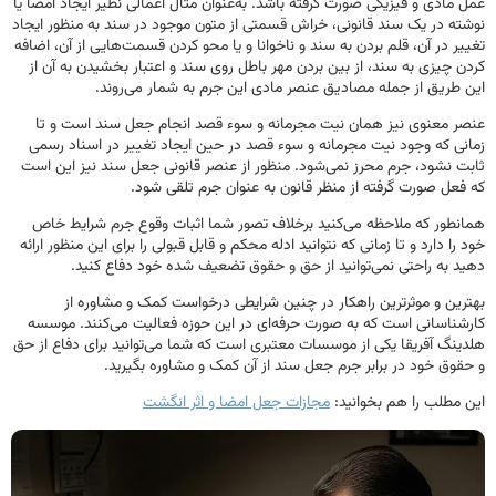
عمل مادی و فیزیکی صورت گرفته باشد. به‌عنوان مثال اعمالی نظیر ایجاد امضا یا
نوشته در یک سند قانونی، خراش قسمتی از متون موجود در سند به منظور ایجاد
تغییر در آن، قلم بردن به سند و ناخوانا و یا محو کردن قسمت‌هایی از آن، اضافه
کردن چیزی به سند، از بین بردن مهر باطل روی سند و اعتبار بخشیدن به آن از
این طریق از جمله مصادیق عنصر مادی این جرم به شمار می‌روند.
عنصر معنوی نیز همان نیت مجرمانه و سوء قصد انجام جعل سند است و تا
زمانی که وجود نیت مجرمانه و سوء قصد در حین ایجاد تغییر در اسناد رسمی
ثابت نشود، جرم محرز نمی‌شود. منظور از عنصر قانونی جعل سند نیز این است
که فعل صورت گرفته از منظر قانون به عنوان جرم تلقی شود.
همانطور که ملاحظه می‌کنید برخلاف تصور شما اثبات وقوع جرم شرایط خاص
خود را دارد و تا زمانی که نتوانید ادله محکم و قابل قبولی را برای این منظور ارائه
دهید به راحتی نمی‌توانید از حق و حقوق تضعیف شده خود دفاع کنید.
بهترین و موثرترین راهکار در چنین شرایطی درخواست کمک و مشاوره از
کارشناسانی است که به صورت حرفه‌ای در این حوزه فعالیت می‌کنند. موسسه
هلدینگ آفریقا یکی از موسسات معتبری است که شما می‌توانید برای دفاع از حق
و حقوق خود در برابر جرم جعل سند از آن کمک و مشاوره بگیرید.
این مطلب را هم بخوانید:
مجازات جعل امضا و اثر انگشت