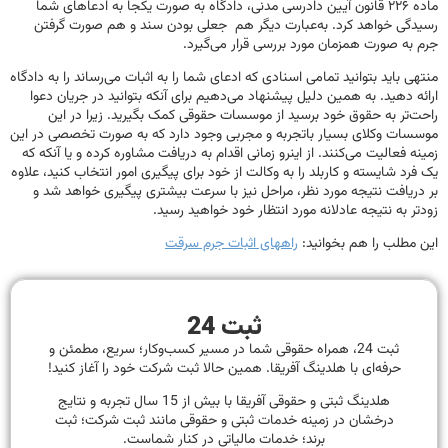
ماده ۲۲۶ قانون آیین دادرسی مدنی، دادگاه به صورت یکجا به ادعاهای شما
رسیدگی خواهد کرد. به‌عبارت دیگر هم جعلی بودن سند و هم صورت گرفتن
جرم به صورت همزمان مورد بررسی قرار می‌گیرد.
منتهی باید بتوانید تمامی اسنادی که ادعای شما را به اثبات می‌رساند را به دادگاه
ارائه دهید. به همین دلیل پیشنهاد می‌دهیم برای آنکه بتوانید در جریان دعوا
راحت‌تر به حقوق خود برسید از موسسات حقوقی کمک بگیرید. زیرا در این
موسسات وکلای بسیار باتجربه و مجربی وجود دارد که به صورت تخصصی در این
زمینه فعالیت می‌کنند. از اینرو زمانی اقدام به دریافت مشاوره کرده و یا آنکه که
یک فرد شایسته و کاربلد را به وکالت از خود برای پیگیری امور انتخاب ‌کنید، علاوه
بر دریافت نتیجه مورد نظر، مراحل نیز با سرعت بیشتری پیگیری خواهد شد و
زودتر به نتیجه عادلانه مورد انتظار خود خواهید رسید.
این مطلب را هم بخوانید:
راههای اثبات جرم سرقت
ثبت 24
ثبت 24، همراه حقوقی شما در مسیر کسب‌وکار؛ سریع، مطمئن و
حرفه‌ای با هلدینگ آفریقا. همین حالا ثبت شرکت خود را آغاز کنید!
هلدینگ ثبتی و حقوقی آفریقا با بیش از 15 سال تجربه و نتایج
درخشان در زمینه خدمات ثبتی و حقوقی مانند ثبت شرکت؛ ثبت
برند؛ خدمات مالیاتی در کنار شماست.