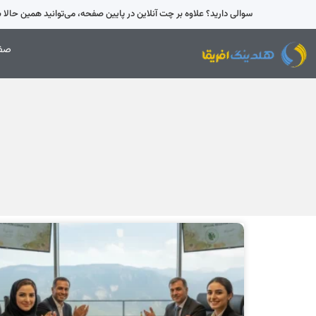
سوالی دارید؟ علاوه بر چت آنلاین در پایین صفحه، می‌توانید همین حالا با 42595-021 تماس بگیری
صفح