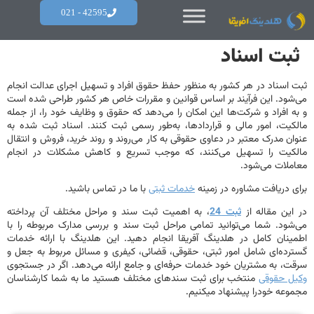
42595 - 021
بت اسناد
اسناد در هر کشور به منظور حفظ حقوق افراد و تسهیل اجرای عدالت انجام
ود. این فرآیند بر اساس قوانین و مقررات خاص هر کشور طراحی شده است
 افراد و شرکت‌ها این امکان را می‌دهد که حقوق و وظایف خود را، از جمله
یت، امور مالی و قراردادها، به‌طور رسمی ثبت کنند. اسناد ثبت شده به
ن مدرک معتبر در دعاوی حقوقی به کار می‌روند و روند خرید، فروش و انتقال
کیت را تسهیل می‌کنند، که موجب تسریع و کاهش مشکلات در انجام
لات می‌شود.
 دریافت مشاوره در زمینه
خدمات ثبتی
با ما در تماس باشید.
ین مقاله از
ثبت 24
، به اهمیت ثبت سند و مراحل مختلف آن پرداخته
ود. شما می‌توانید تمامی مراحل ثبت سند و بررسی مدارک مربوطه را با
نان کامل در هلدینگ آفریقا انجام دهید. این هلدینگ با ارائه خدمات
ده‌ای شامل امور ثبتی، حقوقی، قضائی، کیفری و مسائل مربوط به جعل و
، به مشتریان خود خدمات حرفه‌ای و جامع ارائه می‌دهد. اگر در جستجوی
ل حقوقی
منتخب برای ثبت سندهای مختلف هستید ما به شما کارشناسان
عه خودرا پیشنهاد میکنیم.