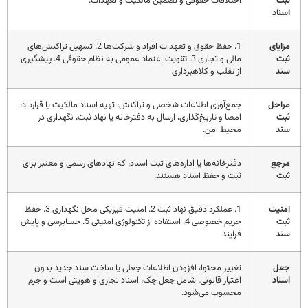
بت
اختلافات حقوقی و تضمین مالکیت و تعهدات.
سناد
زایای
1. حفظ حقوق و تعهدات افراد و شرکت‌ها 2. تسهیل تراکنش‌های
بت
مالی و تجاری 3. تقویت اعتماد عمومی به نظام حقوقی 4. پیشگیری
ند
از تقلب و کلاهبرداری
راحل
جمع‌آوری اطلاعات شخصی و تراکنش، تهیه اسناد مالکیت یا قرارداد،
بت
امضا و تاریخ‌گذاری، ارسال به دفترخانه یا نهاد ثبت، نگهداری در
ند
محیط امن.
رجع
دفترخانه‌ها یا اداره‌های ثبت اسناد، که نهادهای رسمی و معتبر برای
بت
ثبت و حفظ اسناد هستند.
منیت
1. عملکرد دقیق نهاد ثبت 2. امنیت فیزیکی محل نگهداری 3. حفظ
بت
حریم خصوصی 4. استفاده از تکنولوژی امنیتی 5. حسابرسی و پایش
ند
فرآیند
عل
تغییر محتوا، افزودن اطلاعات جعلی یا ساخت سند جدید بدون
سناد
اعتبار قانونی. شامل جعل چک، اسناد تجاری و هویتی است و جرم
محسوب می‌شود.