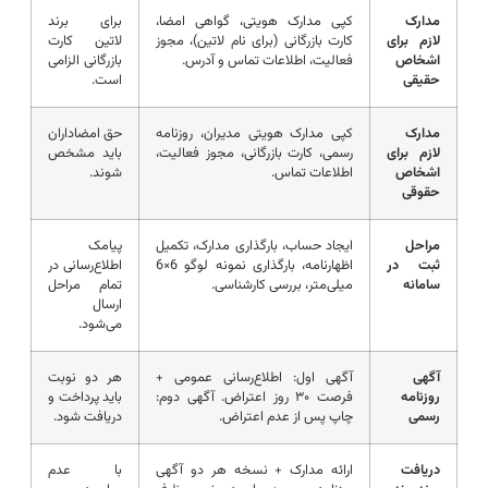
مدارک
کپی مدارک هویتی، گواهی امضا،
برای برند
لازم برای
کارت بازرگانی (برای نام لاتین)، مجوز
لاتین کارت
اشخاص
فعالیت، اطلاعات تماس و آدرس.
بازرگانی الزامی
حقیقی
است.
مدارک
کپی مدارک هویتی مدیران، روزنامه
حق امضاداران
لازم برای
رسمی، کارت بازرگانی، مجوز فعالیت،
باید مشخص
اشخاص
اطلاعات تماس.
شوند.
حقوقی
مراحل
ایجاد حساب، بارگذاری مدارک، تکمیل
پیامک
ثبت در
اظهارنامه، بارگذاری نمونه لوگو 6×6
اطلاع‌رسانی در
سامانه
میلی‌متر، بررسی کارشناسی.
تمام مراحل
ارسال
می‌شود.
آگهی
آگهی اول: اطلاع‌رسانی عمومی +
هر دو نوبت
روزنامه
فرصت ۳۰ روز اعتراض. آگهی دوم:
باید پرداخت و
رسمی
چاپ پس از عدم اعتراض.
دریافت شود.
دریافت
ارائه مدارک + نسخه هر دو آگهی
با عدم