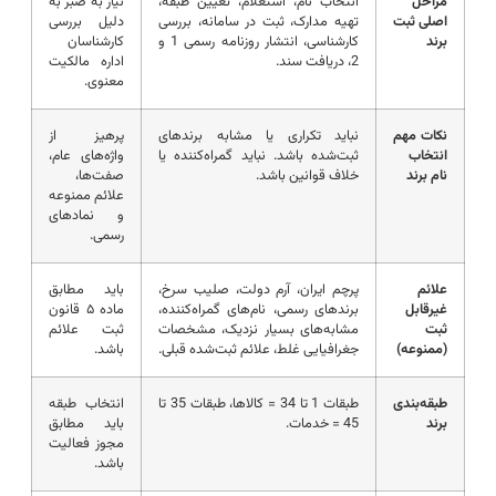
مراحل
انتخاب نام، استعلام، تعیین طبقه،
نیاز به صبر به
اصلی ثبت
تهیه مدارک، ثبت در سامانه، بررسی
دلیل بررسی
برند
کارشناسی، انتشار روزنامه رسمی 1 و
کارشناسان
2، دریافت سند.
اداره مالکیت
معنوی.
نکات مهم
نباید تکراری یا مشابه برندهای
پرهیز از
انتخاب
ثبت‌شده باشد. نباید گمراه‌کننده یا
واژه‌های عام،
نام برند
خلاف قوانین باشد.
صفت‌ها،
علائم ممنوعه
و نمادهای
رسمی.
علائم
پرچم ایران، آرم دولت، صلیب سرخ،
باید مطابق
غیرقابل
برندهای رسمی، نام‌های گمراه‌کننده،
ماده ۵ قانون
ثبت
مشابه‌های بسیار نزدیک، مشخصات
ثبت علائم
(ممنوعه)
جغرافیایی غلط، علائم ثبت‌شده قبلی.
باشد.
طبقه‌بندی
طبقات 1 تا 34 = کالاها، طبقات 35 تا
انتخاب طبقه
برند
45 = خدمات.
باید مطابق
مجوز فعالیت
باشد.