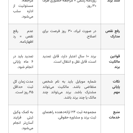
سند برند
روزنامه رسمی + مراجعه حضوری ظرف
مراجعه،
۳۰ روز.
مسئولیت از
اداره سلب
می‌شود.
رفع نقص
در صورت ایراد، ۳۰ روز فرصت برای
عدم رفع
مدارک
اصلاح.
نقص = رد
اظهارنامه.
قوانین
برند ۱۰ سال اعتبار دارد، قابل تمدید
تمدید باید در
مالکیت
است، قابل نقل‌ و انتقال است.
۶ ماه پایانی
برند
انجام شود.
نکات
شماره موبایل باید به نام شخص
مدت زمان کل
پایانی
متقاضی باشد. مالکیت می‌تواند
ثبت حداقل
مهم
مشترک باشد. برند می‌تواند چند
۴۵ روز است.
مالک یا چند برند باشد.
منبع
مجموعه ثبت ۲۴ ارائه‌دهنده راهنمای
به کمک وکیل
خدمات
ثبت برند و مشاوره حقوقی.
ثبتی فرایند
آسان‌تر انجام
می‌شود.