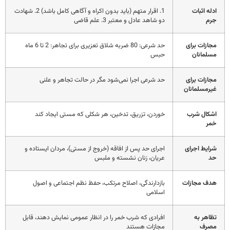
ادله اثبات
1. اقرار متهم (باید بدون اکراه و آگاهی کامل باشد) 2. شهادت
جرم
دو شاهد عادل و معتبر 3. علم قاضی
مجازات برای
حد شرعی: 80 ضربه شلاق تعزیری برای تجاهر: 2 تا 6 ماه
مسلمانان
حبس
مجازات برای
حد شرعی اجرا نمی‌شود مگر در حالت تجاهر و علنی
غیرمسلمانان
اشکال شرب
خوردن، تزریق، تدخین، هر شکلی که مستی ایجاد کند
خمر
شرایط اجرای
اجرای حد پس از افاقه (خروج از مستی)، مردان ایستاده و
حد
عریان، زنان نشسته و ملبس
هدف مجازات
بازدارندگی، اصلاح مرتکب، حفظ نظم اجتماعی و اصول
اسلامی
تظاهر به
افرادی که شرب خمر را در انظار عمومی نمایش دهند، قابل
مصرف
مجازات هستند