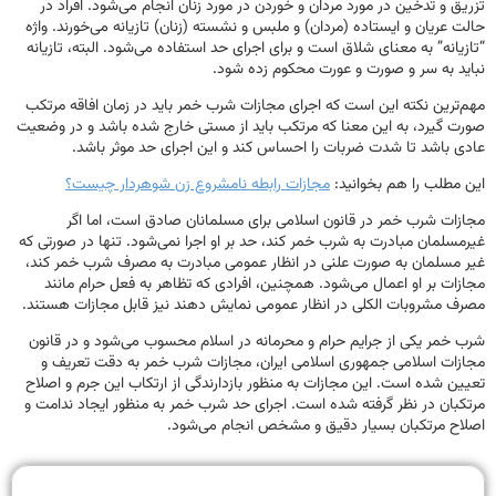
تزریق و تدخین در مورد مردان و خوردن در مورد زنان انجام می‌شود. افراد در
حالت عریان و ایستاده (مردان) و ملبس و نشسته (زنان) تازیانه می‌خورند. واژه
“تازیانه” به معنای شلاق است و برای اجرای حد استفاده می‌شود. البته، تازیانه
نباید به سر و صورت و عورت محکوم زده شود.
مهم‌ترین نکته این است که اجرای مجازات شرب خمر باید در زمان افاقه مرتکب
صورت گیرد، به این معنا که مرتکب باید از مستی خارج شده باشد و در وضعیت
عادی باشد تا شدت ضربات را احساس کند و این اجرای حد موثر باشد.
این مطلب را هم بخوانید:
مجازات رابطه نامشروع زن شوهردار چیست؟
مجازات شرب خمر در قانون اسلامی برای مسلمانان صادق است، اما اگر
غیرمسلمان مبادرت به شرب خمر کند، حد بر او اجرا نمی‌شود. تنها در صورتی که
غیر مسلمان به صورت علنی در انظار عمومی مبادرت به مصرف شرب خمر کند،
مجازات بر او اعمال می‌شود. همچنین، افرادی که تظاهر به فعل حرام مانند
مصرف مشروبات الکلی در انظار عمومی نمایش دهند نیز قابل مجازات هستند.
شرب خمر یکی از جرایم حرام و محرمانه در اسلام محسوب می‌شود و در قانون
مجازات اسلامی جمهوری اسلامی ایران، مجازات شرب خمر به دقت تعریف و
تعیین شده است. این مجازات به منظور بازدارندگی از ارتکاب این جرم و اصلاح
مرتکبان در نظر گرفته شده است. اجرای حد شرب خمر به منظور ایجاد ندامت و
اصلاح مرتکبان بسیار دقیق و مشخص انجام می‌شود.