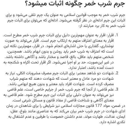
جرم شرب خمر چگونه اثبات می­شود؟
جرم شرب خمر به موجب قوانین اسلامی به عنوان یک جرم تلقی می‌شود و برای
اثبات این جرم ادله‌ای در نظر گرفته می‌شود. ادله‌ای که می‌توان برای اثبات جرم
شرب خمر به کار برد عبارتند از:
اقرار: اقرار به عنوان مهم‌ترین دلیل برای اثبات جرم شرب خمر مطرح است.
اقرار به معنای اعتراف متهم به ارتکاب جرم است. اقرار می‌تواند به صورت
نوشتاری، گفتاری یا حتی اشاره‌ای انجام شود. در اقرار، مهم‌ترین نکته این
است که اعتراف به شرب خمر باید روشن و بدون ابهام باشد. همچنین،
شخص متهم باید عاقل، بالغ، قاصد و مختار باشد و آگاهی داشته باشد.
در غیر این‌صورت، حد بر او اجرا نمی‌شود. اگر اقرار تحت اکراه و شکنجه به
دست آمده باشد، اعتبار ندارد.
شهادت دو شاهد معتبر: برای اثبات جرم مصرف مشروبات الکلی، نیاز به
شهادت دو مرد عادل و معتبر است که شهادت دهند که متهم شراب
مصرف کرده است. شهادت افراد باید معتبر و بدون هیچ ابهامی باشد.
علم قاضی: از آنجا که جرم شرب خمر از جرایم خاصی است، علم قاضی
نیز می‌تواند به عنوان دلیلی برای اثبات این جرم مطرح شود. علم قاضی به
معنای آگاهی و شناخت قاضی از مفاد قانون و مسائل شرعی است.
در ضمن، مواد 177 قانون مجازات اسلامی نیز شرایطی را برای شاهدان در زمان
ادای شهادت در جرم شرب خمر بیان می‌کند که به عناصری مانند بلوغ، عقل،
ایمان، عدالت، طهارت مولد، عدم داشتن خصومت با طرفین و عدم اشتغال به
تکدی اشاره دارد.