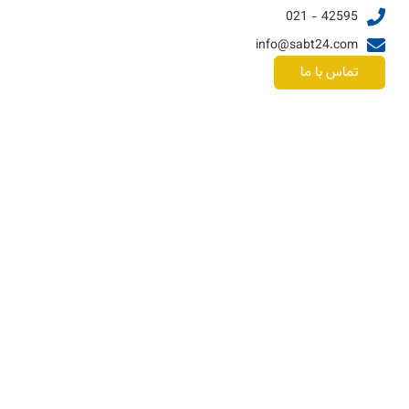
42595 - 021
info@sabt24.com
تماس با ما